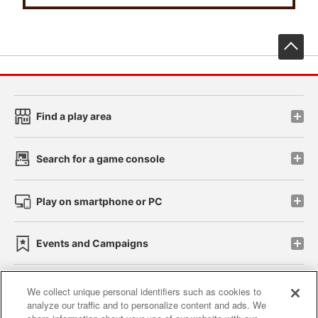
先
Find a play area
Search for a game console
Play on smartphone or PC
Events and Campaigns
We collect unique personal identifiers such as cookies to
analyze our traffic and to personalize content and ads. We
Affiliate
Sustainability
site policy
privacy policy