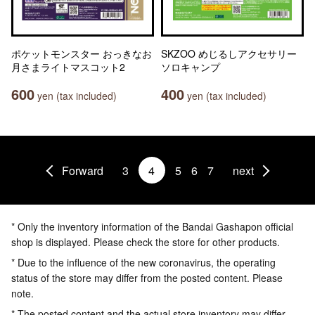
ポケットモンスター おっきなお
SKZOO めじるしアクセサリー
月さまライトマスコット2
ソロキャンプ
600
400
yen (tax included)
yen (tax included)
Forward
3
4
5
6
7
next
* Only the inventory information of the Bandai Gashapon official
shop is displayed. Please check the store for other products.
* Due to the influence of the new coronavirus, the operating
status of the store may differ from the posted content. Please
note.
* The posted content and the actual store inventory may differ.