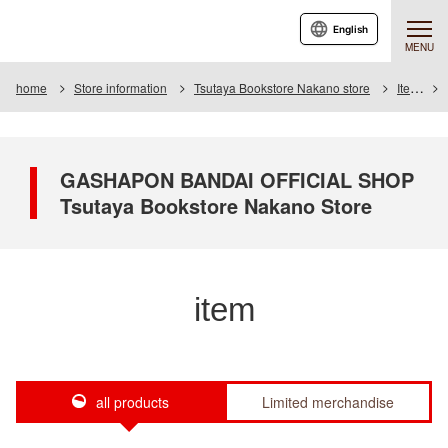
English
MENU
home
Store information
Tsutaya Bookstore Nakano store
Item
GASHAPON BANDAI OFFICIAL SHOP
Tsutaya Bookstore Nakano Store
item
all products
Limited merchandise