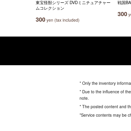
東宝怪獣シリーズ DVDミニチュアチャー
戦国B
ムコレクション
300
ye
300
yen (tax included)
* Only the inventory informa
* Due to the influence of th
note.
* The posted content and the
*Service contents may be c