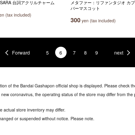
ASARA 台詞アクリルチャーム
メタファー：リファンタジオ カ
バーマスコット
n (tax included)
300
yen (tax included)
Forward
5
6
7
8
9
next
tion of the Bandai Gashapon official shop is displayed. Please check th
e new coronavirus, the operating status of the store may differ from the
 actual store inventory may differ.
hanged or suspended without notice. Please note.