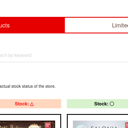
ucts
Limit
actual stock status of the store.
Stock: △
Stock: 〇