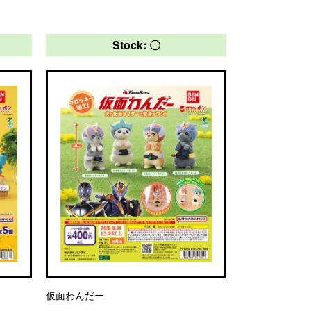
Stock: 〇
仮面わんだー