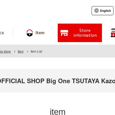
English
Store
cs
Item
information
o store
Item
Item List
FICIAL SHOP Big One TSUTAYA Kazo
item