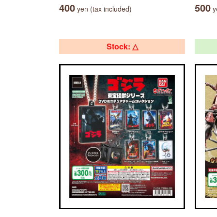
400
500
yen (tax included)
ye
Stock: △