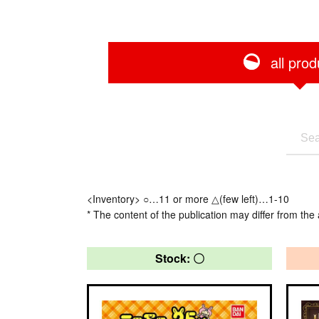
all prod
<Inventory> ○…11 or more △(few left)…1-10
* The content of the publication may differ from the 
Stock: 〇