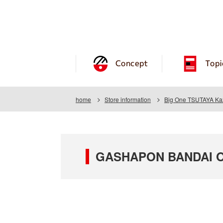
Concept
Topi
home
Store information
Big One TSUTAYA Kaz
GASHAPON BANDAI OF