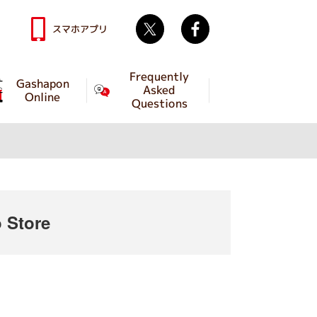
Twitter
facebook
スマホアプリ
Frequently
Gashapon
Asked
Online
Questions
 Store