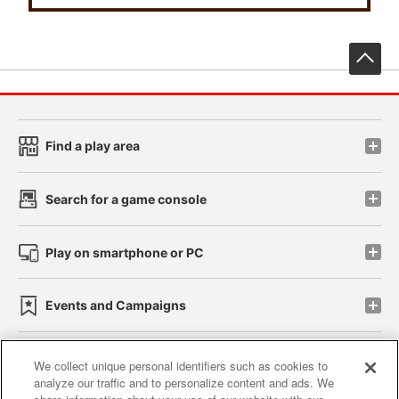
先
Find a play area
Search for a game console
Play on smartphone or PC
Events and Campaigns
We collect unique personal identifiers such as cookies to
analyze our traffic and to personalize content and ads. We
Affiliate
Sustainability
site policy
privacy policy