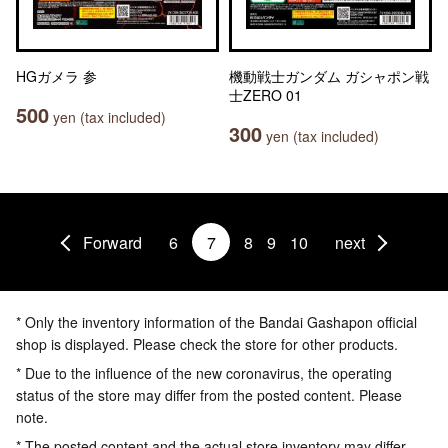
HGガメラ 参
機動戦士ガンダム ガシャポン戦
士ZERO 01
500
yen (tax included)
300
yen (tax included)
Forward
6
7
8
9
10
next
* Only the inventory information of the Bandai Gashapon official
shop is displayed. Please check the store for other products.
* Due to the influence of the new coronavirus, the operating
status of the store may differ from the posted content. Please
note.
* The posted content and the actual store inventory may differ.