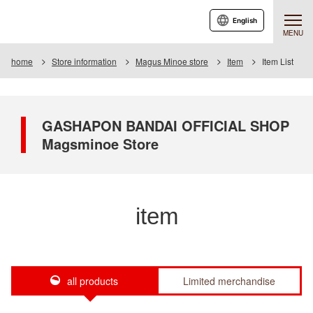
English
MENU
home
Store information
Magus Minoe store
Item
Item List
GASHAPON BANDAI OFFICIAL SHOP
Magsminoe Store
item
all products
Limited merchandise