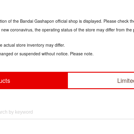
tion of the Bandai Gashapon official shop is displayed. Please check th
e new coronavirus, the operating status of the store may differ from the
 actual store inventory may differ.
hanged or suspended without notice. Please note.
ucts
Limit