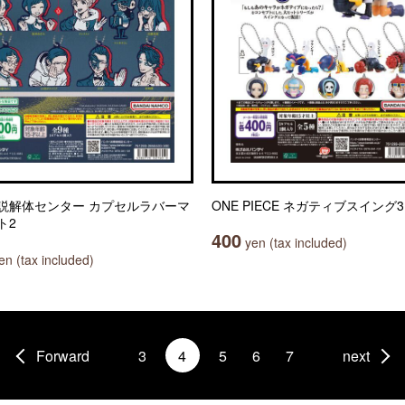
説解体センター カプセルラバーマ
ONE PIECE ネガティブスイング3
ト2
400
yen (tax included)
n (tax included)
Forward
3
4
5
6
7
next