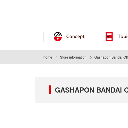
Concept
Topi
home
Store information
Gashapon Bandai Off
GASHAPON BANDAI OF