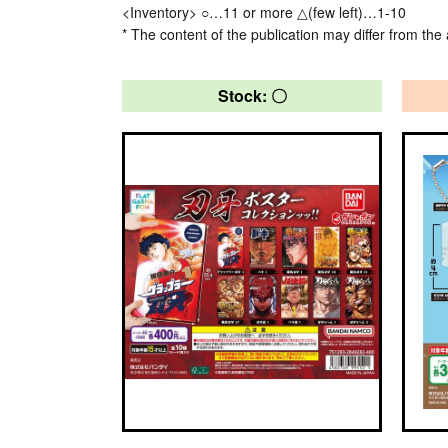
<Inventory> ○…11 or more △(few left)…1-10
* The content of the publication may differ from the 
Stock: 〇