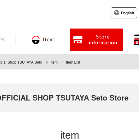
English
Store
cs
Item
information
icial Shop TSUTAYA Seto
Item
Item List
FICIAL SHOP TSUTAYA Seto Store
item