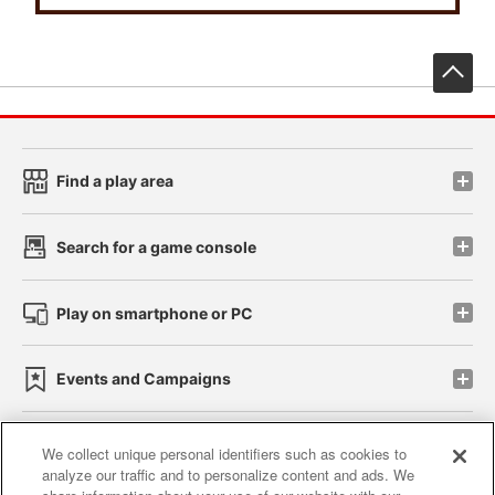
先
Find a play area
Search for a game console
Play on smartphone or PC
Events and Campaigns
We collect unique personal identifiers such as cookies to
analyze our traffic and to personalize content and ads. We
Affiliate
Sustainability
site policy
privacy policy