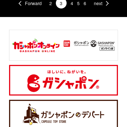
Forward
2
3
4
5
6
next