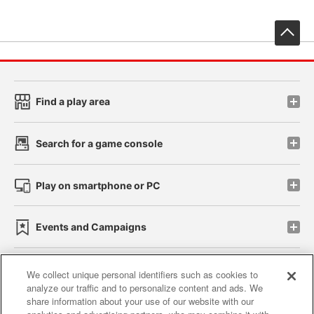
先
Find a play area
Search for a game console
Play on smartphone or PC
Events and Campaigns
We collect unique personal identifiers such as cookies to
analyze our traffic and to personalize content and ads. We
Affiliate
Sustainability
site policy
privacy policy
share information about your use of our website with our