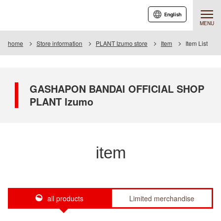
English
MENU
home
Store information
PLANT Izumo store
Item
Item List
GASHAPON BANDAI OFFICIAL SHOP
PLANT Izumo
item
all products
Limited merchandise