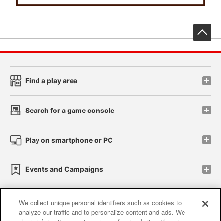
先
Find a play area
Search for a game console
Play on smartphone or PC
Events and Campaigns
We collect unique personal identifiers such as cookies to
analyze our traffic and to personalize content and ads. We
Affiliate
Sustainability
site policy
privacy policy