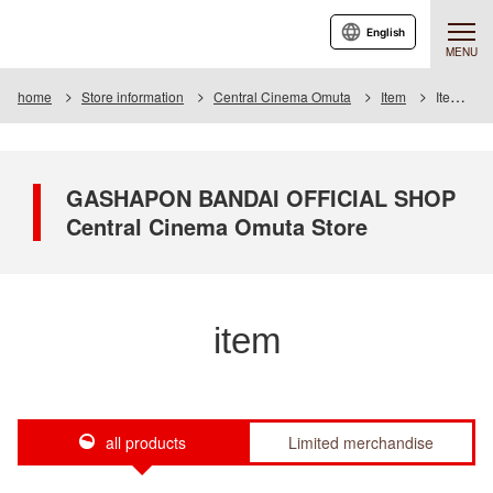
English
MENU
home
Store information
Central Cinema Omuta
Item
Item List
GASHAPON BANDAI OFFICIAL SHOP
Central Cinema Omuta Store
item
all products
Limited merchandise