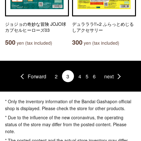
ジョジョの奇妙な冒険 JOJO球
デュラララ!!×2 ふらっとめじる
カプセルヒーローズ03
しアクセサリー
500
300
yen (tax included)
yen (tax included)
Forward
2
3
4
5
6
next
* Only the inventory information of the Bandai Gashapon official
shop is displayed. Please check the store for other products.
* Due to the influence of the new coronavirus, the operating
status of the store may differ from the posted content. Please
note.
* The posted content and the actual store inventory may differ.