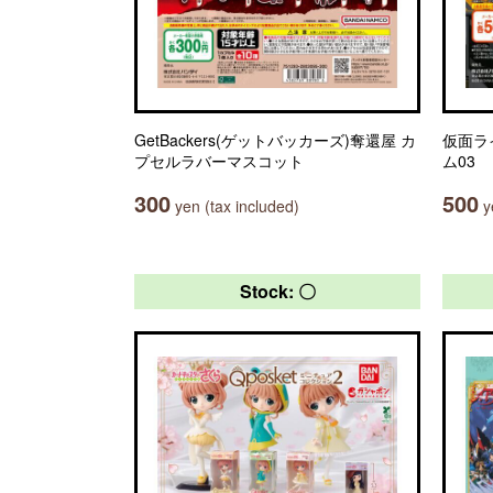
GetBackers(ゲットバッカーズ)奪還屋 カ
仮面ラ
プセルラバーマスコット
ム03
300
500
yen (tax included)
ye
Stock: 〇