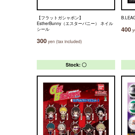
【フラットガシャポン】
B.LE
EstherBunny（エスターバニー） ネイル
400
シール
ye
300
yen (tax included)
Stock: 〇