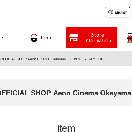
English
Store
cs
Item
information
OFFICIAL SHOP Aeon Cinema Okayama
Item
Item List
FFICIAL SHOP Aeon Cinema Okayama
item