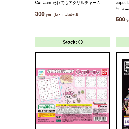
CanCam だれでもアクリルチャーム
caps
ら ミ
300
yen (tax included)
500
ye
Stock: 〇