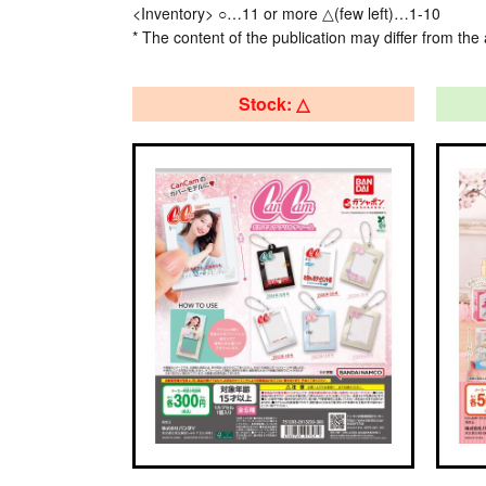
<Inventory> ○…11 or more △(few left)…1-10
* The content of the publication may differ from the 
Stock: △