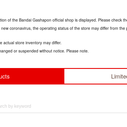
tion of the Bandai Gashapon official shop is displayed. Please check th
e new coronavirus, the operating status of the store may differ from the
 actual store inventory may differ.
hanged or suspended without notice. Please note.
ucts
Limit