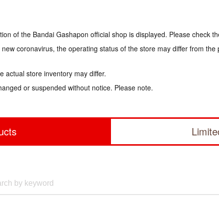
tion of the Bandai Gashapon official shop is displayed. Please check th
e new coronavirus, the operating status of the store may differ from the
 actual store inventory may differ.
hanged or suspended without notice. Please note.
ucts
Limit