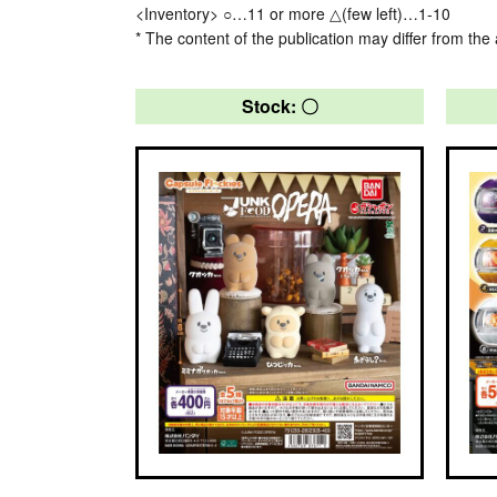
<Inventory> ○…11 or more △(few left)…1-10
* The content of the publication may differ from the 
Stock: 〇