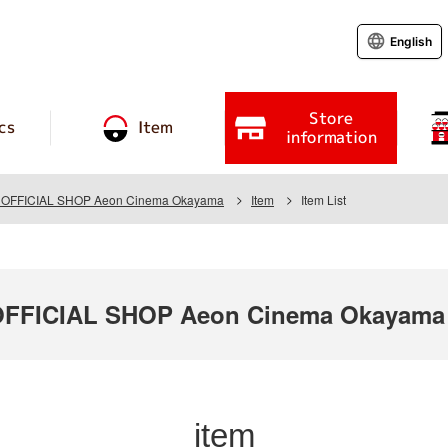
English
Store
cs
Item
information
OFFICIAL SHOP Aeon Cinema Okayama
Item
Item List
FFICIAL SHOP Aeon Cinema Okayama
item