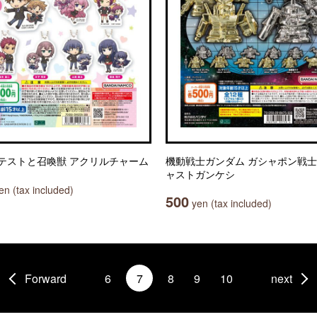
テストと召喚獣 アクリルチャーム
機動戦士ガンダム ガシャポン戦士
ャストガンケシ
n (tax included)
500
yen (tax included)
Forward
6
7
8
9
10
next