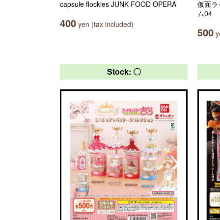
capsule flockies JUNK FOOD OPERA
仮面ラ
ム04
400
yen (tax included)
500
ye
Stock: 〇