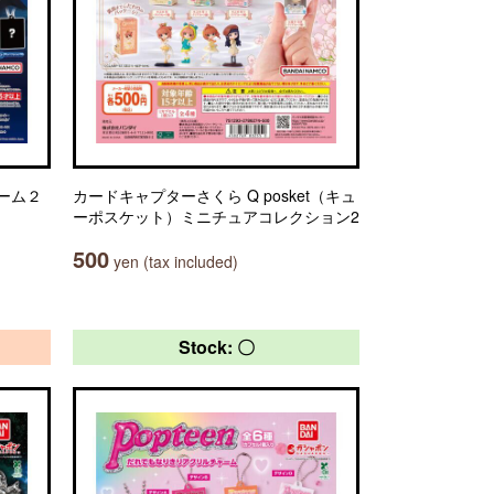
ーム２
カードキャプターさくら Q posket（キュ
ーポスケット）ミニチュアコレクション2
500
yen (tax included)
Stock: 〇