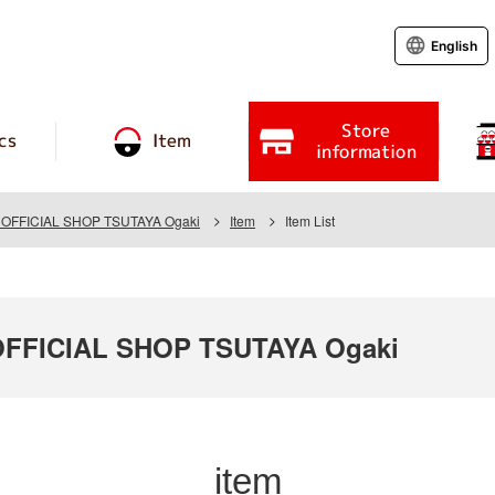
English
Store
cs
Item
information
OFFICIAL SHOP TSUTAYA Ogaki
Item
Item List
FFICIAL SHOP TSUTAYA Ogaki
item