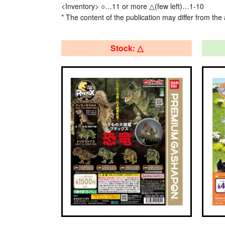
<Inventory> ○…11 or more △(few left)…1-10
* The content of the publication may differ from the 
Stock: △