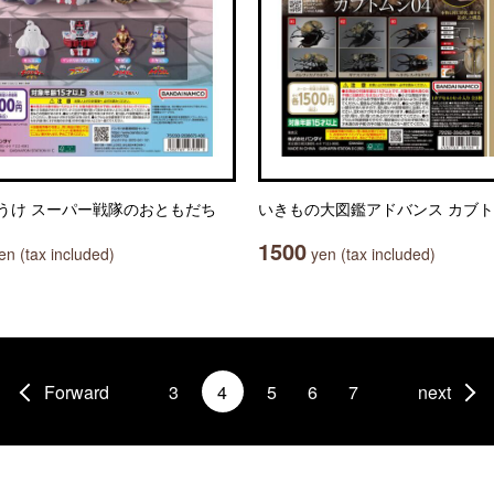
うけ スーパー戦隊のおともだち
いきもの大図鑑アドバンス カブト
1500
n (tax included)
yen (tax included)
Forward
3
4
5
6
7
next