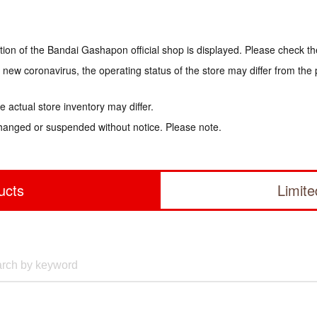
tion of the Bandai Gashapon official shop is displayed. Please check th
e new coronavirus, the operating status of the store may differ from the
 actual store inventory may differ.
hanged or suspended without notice. Please note.
ucts
Limit