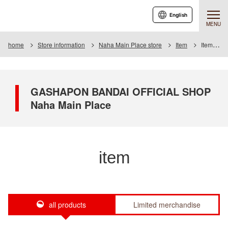
English
MENU
home
Store information
Naha Main Place store
Item
Item List
GASHAPON BANDAI OFFICIAL SHOP
Naha Main Place
item
all products
Limited merchandise