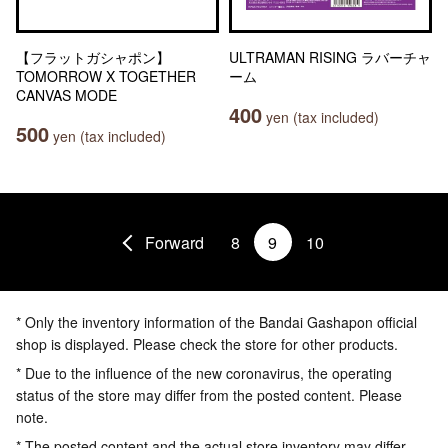
【フラットガシャポン】
ULTRAMAN RISING ラバーチャ
TOMORROW X TOGETHER
ーム
CANVAS MODE
400
yen (tax included)
500
yen (tax included)
Forward
8
9
10
* Only the inventory information of the Bandai Gashapon official
shop is displayed. Please check the store for other products.
* Due to the influence of the new coronavirus, the operating
status of the store may differ from the posted content. Please
note.
* The posted content and the actual store inventory may differ.