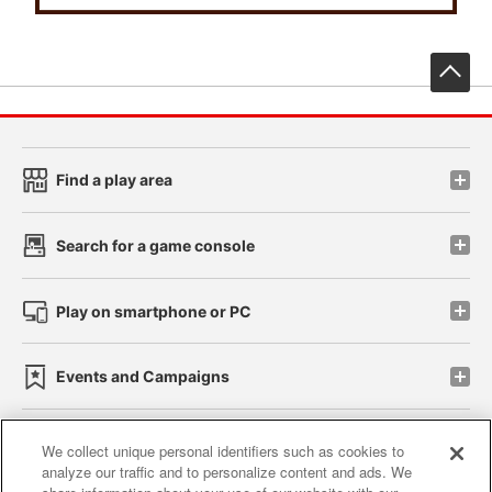
先
Find a play area
Search for a game console
Play on smartphone or PC
Events and Campaigns
We collect unique personal identifiers such as cookies to
analyze our traffic and to personalize content and ads. We
Affiliate
Sustainability
site policy
privacy policy