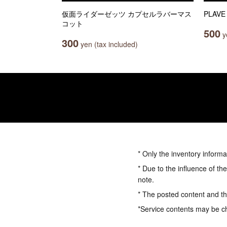
仮面ライダーゼッツ カプセルラバーマス
PLAV
コット
500
ye
300
yen (tax included)
* Only the inventory informa
* Due to the influence of th
note.
* The posted content and the
*Service contents may be c