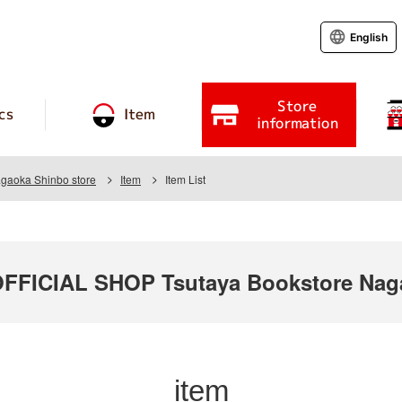
English
Store
cs
Item
information
agaoka Shinbo store
Item
Item List
ICIAL SHOP Tsutaya Bookstore Naga
item