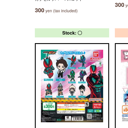
300
ye
300
yen (tax included)
Stock: 〇