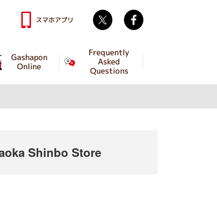
Twitter
facebook
スマホアプリ
Frequently
Gashapon
Asked
Online
Questions
oka Shinbo Store