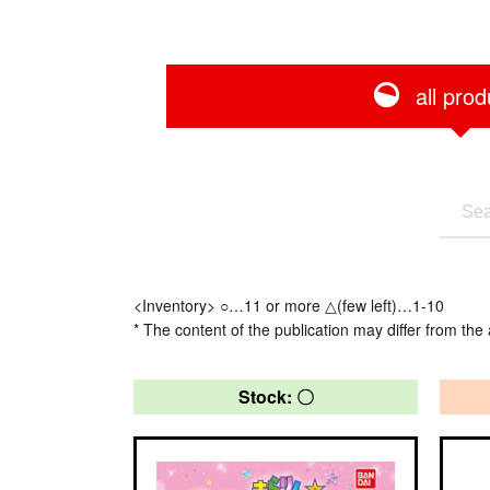
all prod
<Inventory> ○…11 or more △(few left)…1-10
* The content of the publication may differ from the 
Stock: 〇