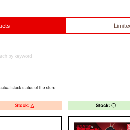
ucts
Limit
actual stock status of the store.
Stock: △
Stock: 〇