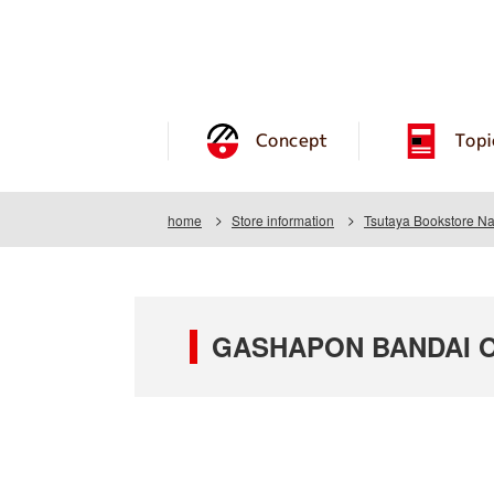
Concept
Topi
home
Store information
Tsutaya Bookstore N
GASHAPON BANDAI OFF