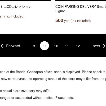
E ミニCDコレクション
COIN PARKING DELIVERY Smart
Figure
n (tax included)
500
yen (tax included)
Forward
8
9
10
11
12
next
tion of the Bandai Gashapon official shop is displayed. Please check th
e new coronavirus, the operating status of the store may differ from the
 actual store inventory may differ.
hanged or suspended without notice. Please note.