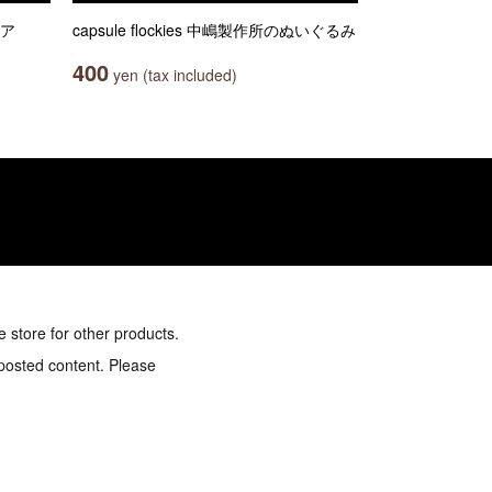
ュア
capsule flockies 中嶋製作所のぬいぐるみ
400
yen (tax included)
e store for other products.
 posted content. Please