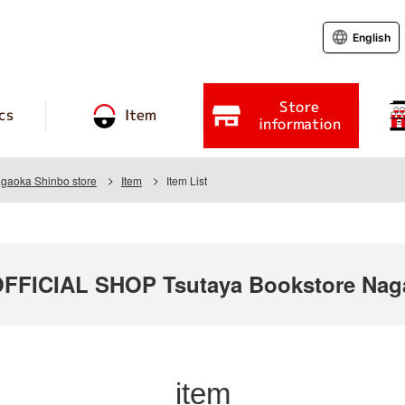
English
Store
cs
Item
information
agaoka Shinbo store
Item
Item List
ICIAL SHOP Tsutaya Bookstore Naga
item