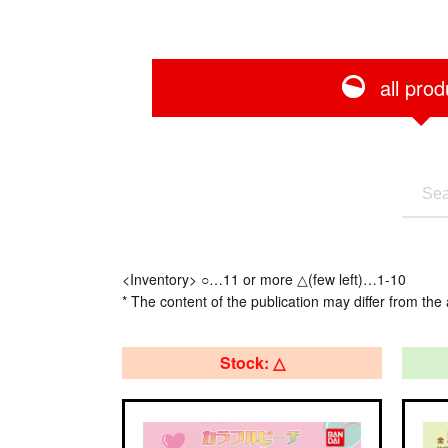
all prod
<Inventory> ○…11 or more △(few left)…1-10
* The content of the publication may differ from the 
Stock: △