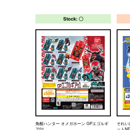
Stock: 〇
角醒ハンター オメガホーン GPエゴルギ
それい
ア01
ットN