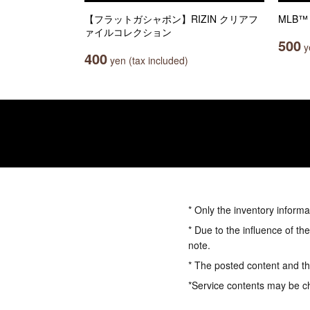
【フラットガシャポン】RIZIN クリアフ
MLB™ 
ァイルコレクション
500
ye
400
yen (tax included)
* Only the inventory informa
* Due to the influence of th
note.
* The posted content and the
*Service contents may be c