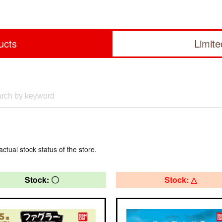
ucts
Limit
actual stock status of the store.
Stock: 〇
Stock: △