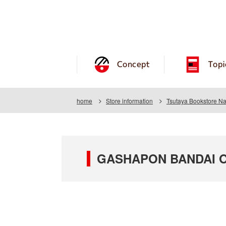
Concept
Topi
home
Store information
Tsutaya Bookstore N
GASHAPON BANDAI OFF