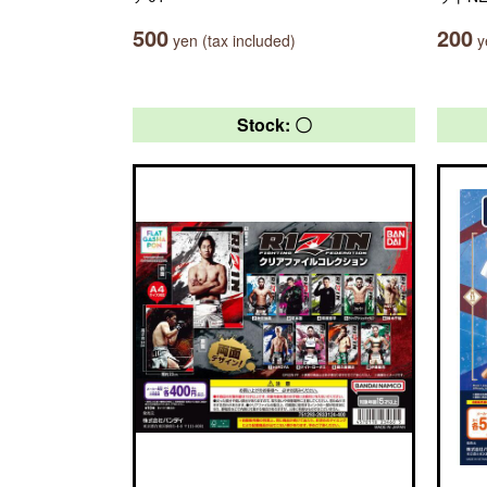
500
200
yen (tax included)
ye
Stock: 〇