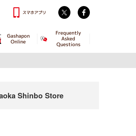
Twitter
facebook
スマホアプリ
Frequently
Gashapon
Asked
Online
Questions
oka Shinbo Store