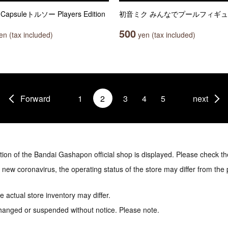
Capsuleトルソー Players Edition
初音ミク みんなでプールフィギ
500
n (tax included)
yen (tax included)
Forward
1
2
3
4
5
next
tion of the Bandai Gashapon official shop is displayed. Please check th
e new coronavirus, the operating status of the store may differ from the
 actual store inventory may differ.
hanged or suspended without notice. Please note.