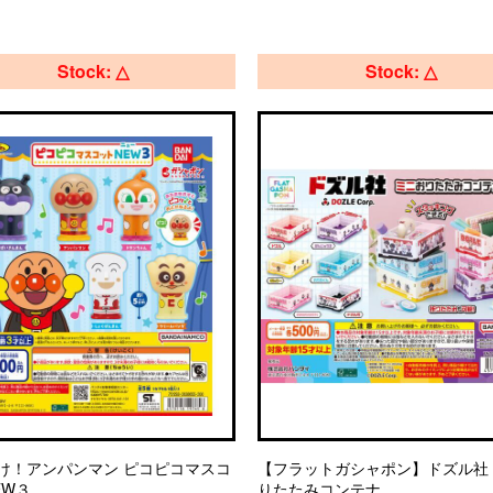
Stock: △
Stock: △
け！アンパンマン ピコピコマスコ
【フラットガシャポン】ドズル社
EW３
りたたみコンテナ