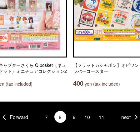
ャプターさくら Q posket（キュ
【フラットガシャポン】オビワン
ケット）ミニチュアコレクション2
ラバーコースター
400
n (tax included)
yen (tax included)
Forward
7
8
9
10
11
next