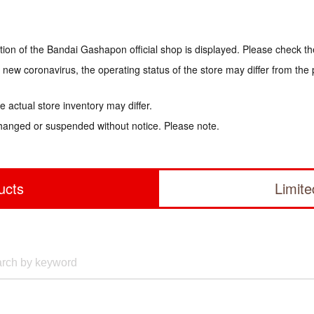
tion of the Bandai Gashapon official shop is displayed. Please check th
e new coronavirus, the operating status of the store may differ from the
 actual store inventory may differ.
hanged or suspended without notice. Please note.
ucts
Limit