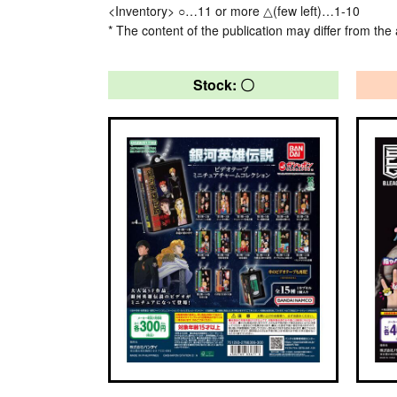
<Inventory> ○…11 or more △(few left)…1-10
* The content of the publication may differ from the 
Stock: 〇