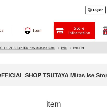
English
Store
cs
Item
information
FICIAL SHOP TSUTAYA Mitas Ise Store
Item
Item List
FICIAL SHOP TSUTAYA Mitas Ise Sto
item