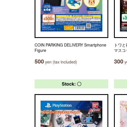
COIN PARKING DELIVERY Smartphone
トワと
Figure
マスコ
500
300
yen (tax included)
ye
Stock: 〇