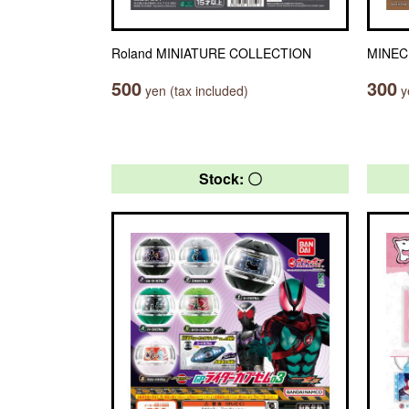
Roland MINIATURE COLLECTION
MINE
500
300
yen (tax included)
ye
Stock: 〇