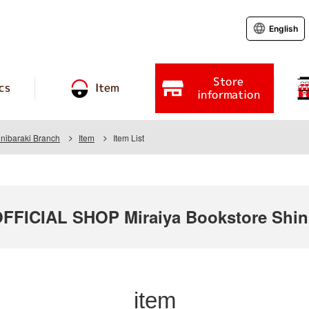
English
Store
cs
Item
information
inibaraki Branch
Item
Item List
ICIAL SHOP Miraiya Bookstore Shini
item