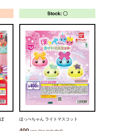
Stock: 〇
んぼ
ほっぺちゃん ライトマスコット
400
yen (tax included)