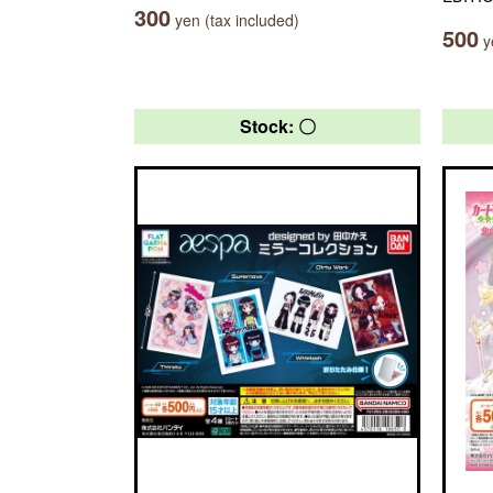
300
yen (tax included)
500
ye
Stock: 〇