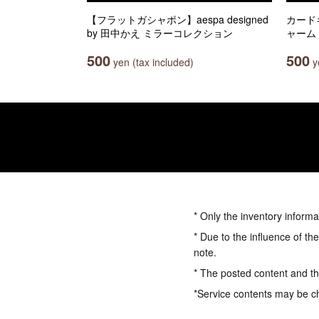
【フラットガシャポン】aespa designed
カード
by 田中かえ ミラーコレクション
ャーム
500
500
yen (tax included)
ye
* Only the inventory informa
* Due to the influence of th
note.
* The posted content and the
*Service contents may be c