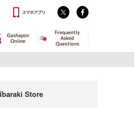
Twitter
facebook
スマホアプリ
Frequently
Gashapon
Asked
Online
Questions
baraki Store