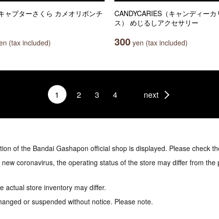
キャプターさくら カメオリボンチ
CANDYCARIES（キャンディー
ス） めじるしアクセサリー
300
n (tax included)
yen (tax included)
1
2
3
4
next
tion of the Bandai Gashapon official shop is displayed. Please check th
e new coronavirus, the operating status of the store may differ from the
 actual store inventory may differ.
hanged or suspended without notice. Please note.