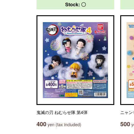
Stock: 〇
鬼滅の刃 ねむらせ隊 第4弾
ニャン
400
500
yen (tax included)
ye