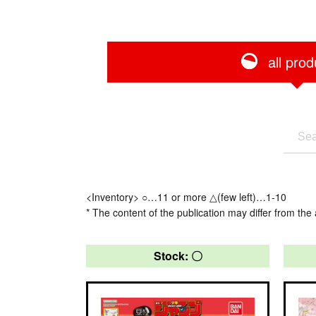
all prod
<Inventory> ○…11 or more △(few left)…1-10
* The content of the publication may differ from the 
Stock: 〇