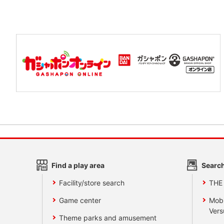
Find a play area
Search
Facility/store search
THE
Game center
Mobi
Vers
Theme parks and amusement