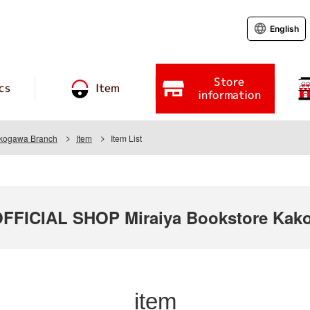
English
Store
cs
Item
information
akogawa Branch
Item
Item List
FICIAL SHOP Miraiya Bookstore Kako
item