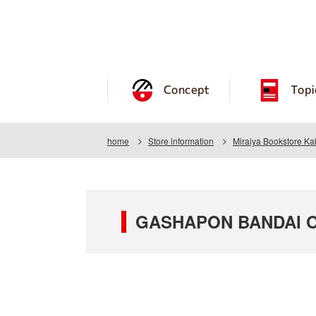
Concept
Topi
home
Store information
Miraiya Bookstore K
GASHAPON BANDAI OF