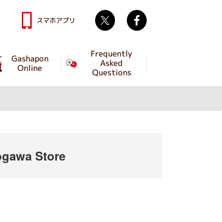
Twitter
facebook
スマホアプリ
Frequently
Gashapon
Asked
Online
Questions
gawa Store