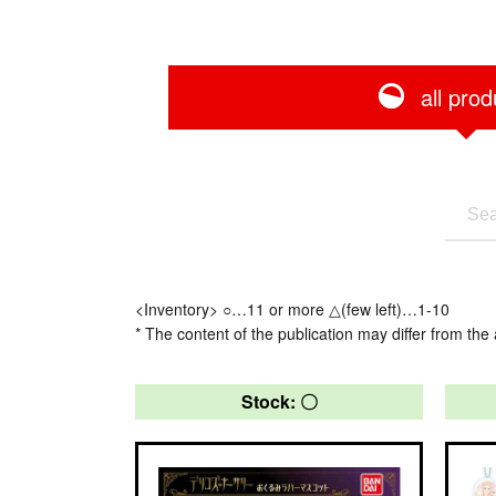
all prod
<Inventory> ○…11 or more △(few left)…1-10
* The content of the publication may differ from the 
Stock: 〇