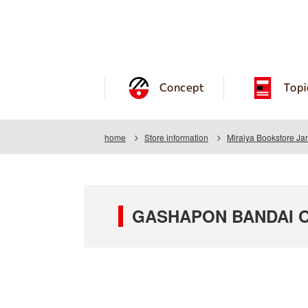
Concept
Topi
home
Store information
Miraiya Bookstore J
GASHAPON BANDAI OF