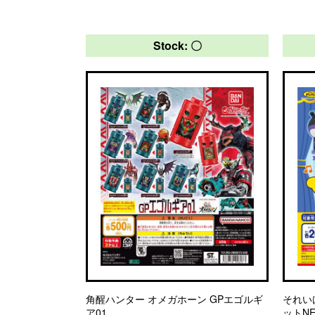
Stock: 〇
角醒ハンター オメガホーン GPエゴルギ
それい
ア01
ットN