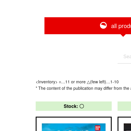
all prod
<Inventory> ○…11 or more △(few left)…1-10
* The content of the publication may differ from the 
Stock: 〇