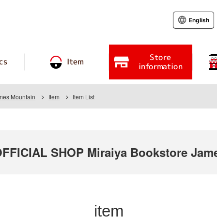
English
Store
cs
Item
information
ames Mountain
Item
Item List
FICIAL SHOP Miraiya Bookstore Jame
item