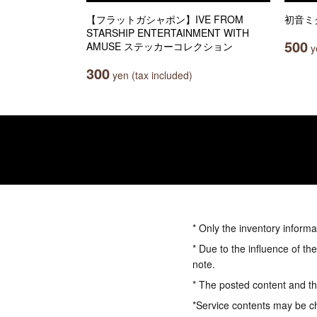
【フラットガシャポン】IVE FROM
初音ミ
STARSHIP ENTERTAINMENT WITH
500
AMUSE ステッカーコレクション
ye
300
yen (tax included)
* Only the inventory informa
* Due to the influence of th
note.
* The posted content and the
*Service contents may be c