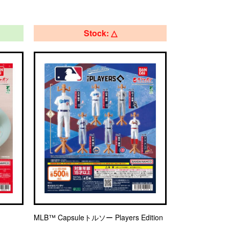
Stock: △
MLB™ Capsuleトルソー Players Edition