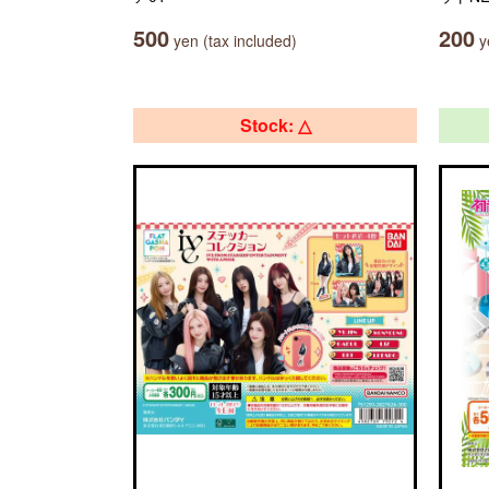
500
200
yen (tax included)
ye
Stock: △