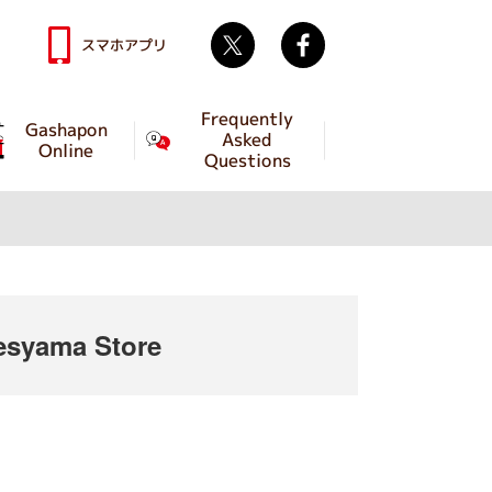
Twitter
facebook
スマホアプリ
Frequently
Gashapon
Asked
Online
Questions
syama Store