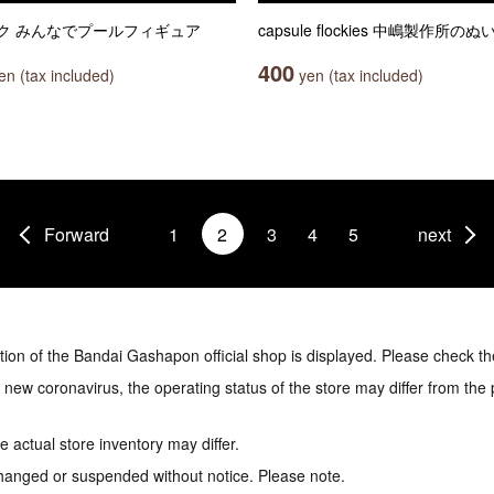
ク みんなでプールフィギュア
capsule flockies 中嶋製作所の
400
n (tax included)
yen (tax included)
Forward
1
2
3
4
5
next
tion of the Bandai Gashapon official shop is displayed. Please check th
e new coronavirus, the operating status of the store may differ from the
 actual store inventory may differ.
hanged or suspended without notice. Please note.