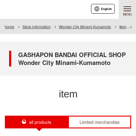
English
MENU
home
Store information
Wonder City Minami Kumamoto
Item
I
GASHAPON BANDAI OFFICIAL SHOP
Wonder City Minami-Kumamoto
item
all products
Limited merchandise