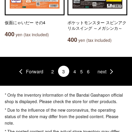
仮面にゃいだー その4
ポケットモンスター スピンアク
リルスイング ～メガシンカ～
400
yen (tax included)
400
yen (tax included)
Forward
2
3
4
5
6
next
* Only the inventory information of the Bandai Gashapon official
shop is displayed. Please check the store for other products.
* Due to the influence of the new coronavirus, the operating
status of the store may differ from the posted content. Please
note.
* The posted content and the actual store inventory may differ.