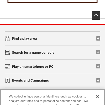
先
Find a play area
Search for a game console
Play on smartphone or PC
Events and Campaigns
We collect unique personal identifiers such as cookies to
analyze our traffic and to personalize content and ads. We
Affiliate
Sustainability
site policy
privacy policy