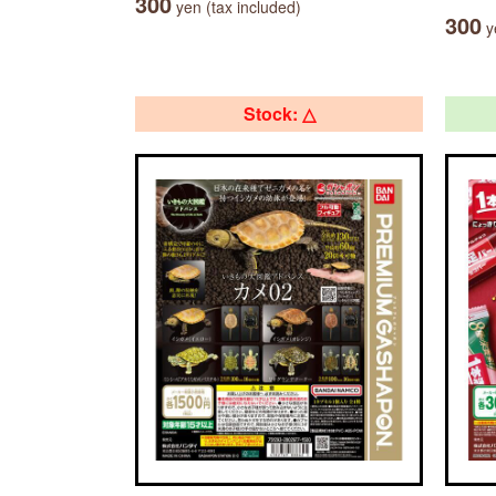
300
yen (tax included)
300
ye
Stock: △