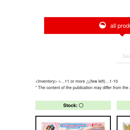
all prod
<Inventory> ○…11 or more △(few left)…1-10
* The content of the publication may differ from the 
Stock: 〇