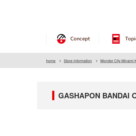
Concept
Topi
home
Store information
Wonder City Minami
GASHAPON BANDAI OF