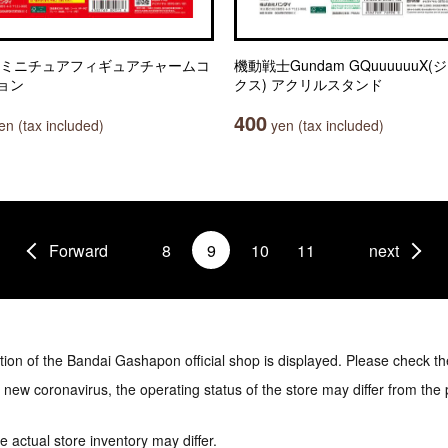
 ミニチュアフィギュアチャームコ
機動戦士Gundam GQuuuuuuX
ョン
クス) アクリルスタンド
400
n (tax included)
yen (tax included)
Forward
8
9
10
11
next
tion of the Bandai Gashapon official shop is displayed. Please check th
e new coronavirus, the operating status of the store may differ from the
 actual store inventory may differ.