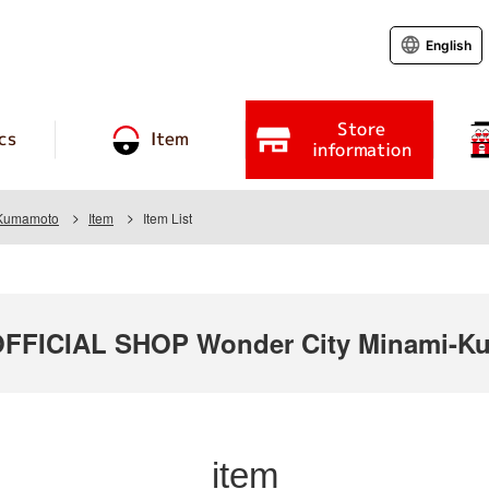
English
Store
cs
Item
information
 Kumamoto
Item
Item List
FICIAL SHOP Wonder City Minami-K
item