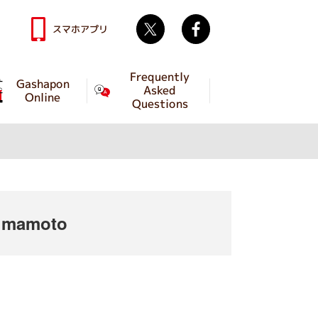
Twitter
facebook
スマホアプリ
Frequently
Gashapon
Asked
Online
Questions
umamoto