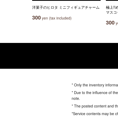
洋菓子のヒロタ ミニフィギュアチャーム
極上!
マスコ
300
yen (tax included)
300
ye
* Only the inventory informa
* Due to the influence of th
note.
* The posted content and the
*Service contents may be c