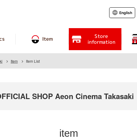
English
Store
cs
Item
information
ki
Item
Item List
FICIAL SHOP Aeon Cinema Takasaki
item