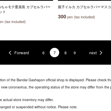
!めちゃモテ委員長 カプセルラバー
親子イルカ カプセルラバーマス
ット
300
yen (tax included)
n (tax included)
Forward
6
7
8
9
next
tion of the Bandai Gashapon official shop is displayed. Please check th
e new coronavirus, the operating status of the store may differ from the
 actual store inventory may differ.
hanged or suspended without notice. Please note.