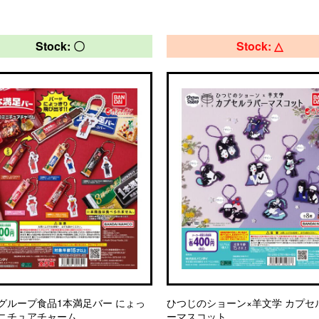
Stock: 〇
Stock: △
グループ食品1本満足バー にょっ
ひつじのショーン×羊文学 カプセ
ニチュアチャーム
ーマスコット