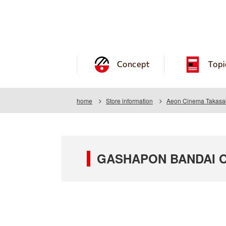
Concept
Topi
home
Store information
Aeon Cinema Takasa
GASHAPON BANDAI OF