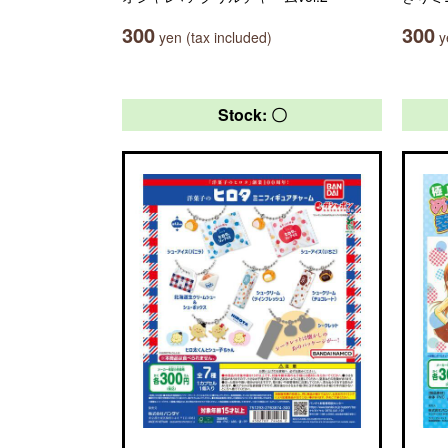
300
300
yen (tax included)
ye
Stock: 〇