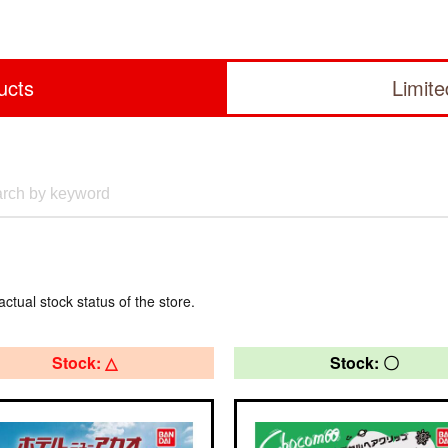
ucts
Limit
actual stock status of the store.
Stock: △
Stock: 〇