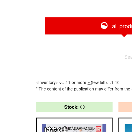
all prod
<Inventory> ○…11 or more △(few left)…1-10
* The content of the publication may differ from the 
Stock: 〇