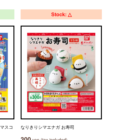
Stock: △
コマスコ
なりきりシマエナガ お寿司
300
yen (tax included)