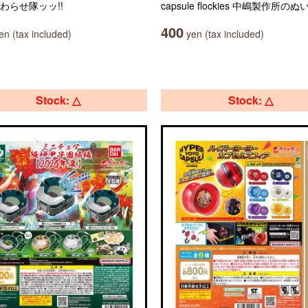
わらせ隊ッッ!!
capsule flockies 中嶋製作所の
400
n (tax included)
yen (tax included)
Stock: △
Stock: △