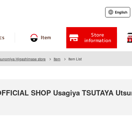
English
Store
cs
Item
information
unomiya Higashimase store
Item
Item List
FICIAL SHOP Usagiya TSUTAYA Utsun