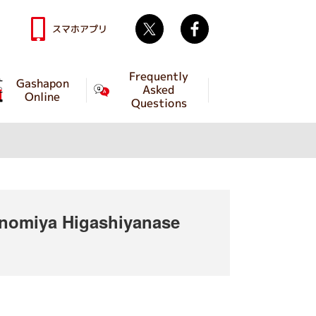
Twitter
facebook
スマホアプリ
Frequently
Gashapon
Asked
Online
Questions
omiya Higashiyanase