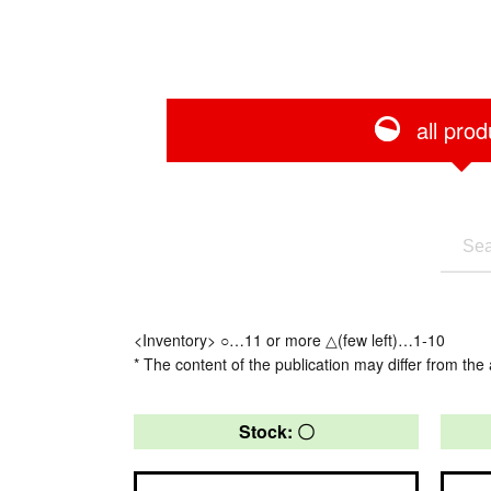
all prod
<Inventory> ○…11 or more △(few left)…1-10
* The content of the publication may differ from the 
Stock: 〇