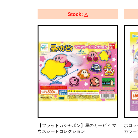
Stock: △
【フラットガシャポン】星のカービィ マ
ホロラ
ウスシートコレクション
カラー