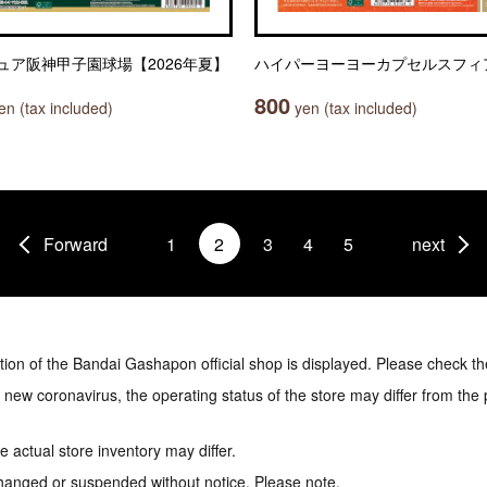
ュア阪神甲子園球場【2026年夏】
ハイパーヨーヨーカプセルスフィ
800
n (tax included)
yen (tax included)
Forward
1
2
3
4
5
next
tion of the Bandai Gashapon official shop is displayed. Please check th
e new coronavirus, the operating status of the store may differ from the
 actual store inventory may differ.
hanged or suspended without notice. Please note.