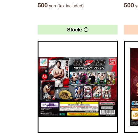
500
500
yen (tax included)
ye
Stock: 〇