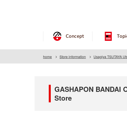
Concept
Topi
home
Store information
Usagiya TSUTAYA Uts
GASHAPON BANDAI OF
Store