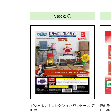
Stock: 〇
ガシャポン！コレクション ワンピース 第
仮面ラ
四弾
リルチ