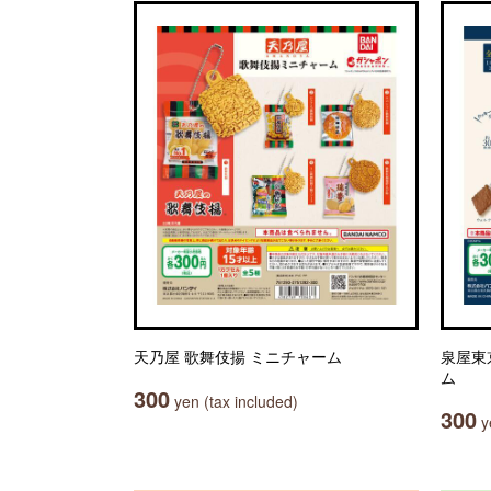
天乃屋 歌舞伎揚 ミニチャーム
泉屋東
ム
300
yen (tax included)
300
ye