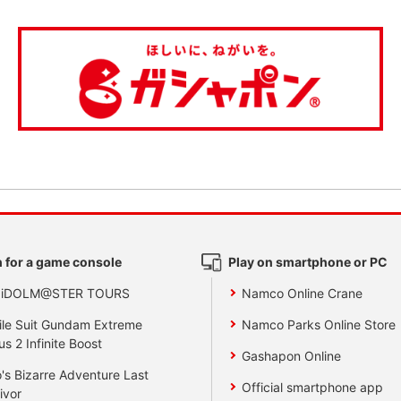
 for a game console
Play on smartphone or PC
 iDOLM@STER TOURS
Namco Online Crane
le Suit Gundam Extreme
Namco Parks Online Store
us 2 Infinite Boost
Gashapon Online
's Bizarre Adventure Last
Official smartphone app
ivor