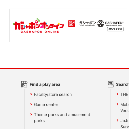
Find a play area
Search
Facility/store search
THE
Game center
Mobi
Vers
Theme parks and amusement
parks
JoJo
Surv