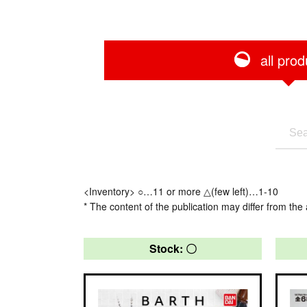
all prod
<Inventory> ○…11 or more △(few left)…1-10
* The content of the publication may differ from the 
Stock: 〇