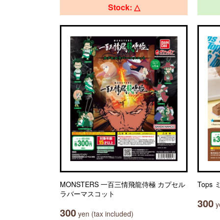
Stock: △
MONSTERS 一百三情飛龍侍極 カプセル
Tops
ラバーマスコット
300
ye
300
yen (tax included)