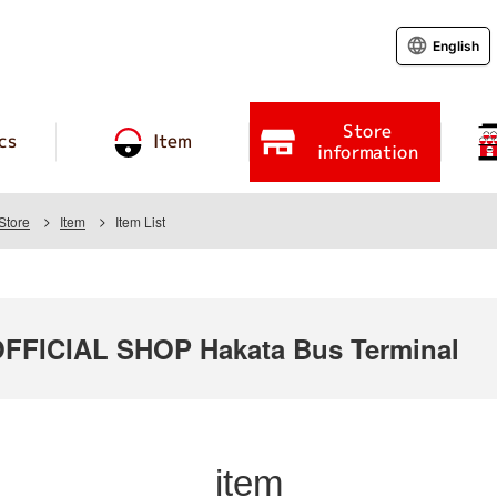
English
Store
cs
Item
information
Store
Item
Item List
FICIAL SHOP Hakata Bus Terminal
item