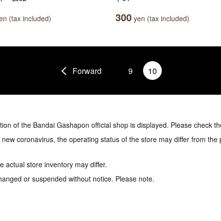
300
n (tax included)
yen (tax included)
Forward
9
10
tion of the Bandai Gashapon official shop is displayed. Please check th
e new coronavirus, the operating status of the store may differ from the
 actual store inventory may differ.
hanged or suspended without notice. Please note.