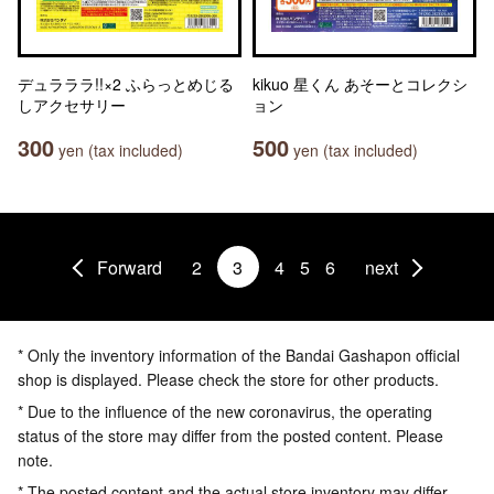
デュラララ!!×2 ふらっとめじる
kikuo 星くん あそーとコレクシ
しアクセサリー
ョン
300
500
yen (tax included)
yen (tax included)
Forward
2
3
4
5
6
next
* Only the inventory information of the Bandai Gashapon official
shop is displayed. Please check the store for other products.
* Due to the influence of the new coronavirus, the operating
status of the store may differ from the posted content. Please
note.
* The posted content and the actual store inventory may differ.