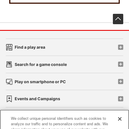
先
Find a play area
Search for a game console
Play on smartphone or PC
Events and Campaigns
We collect unique personal identifiers such as cookies to
analyze our traffic and to personalize content and ads. We
Affiliate
Sustainability
site policy
privacy policy