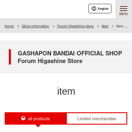
English
MENU
home
Store information
Forum Higashine store
Item
Item List
GASHAPON BANDAI OFFICIAL SHOP
Forum Higashine Store
item
all products
Limited merchandise