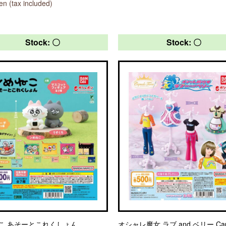
n (tax included)
Stock: 〇
Stock: 〇
こ あそーとこれくしょん
オシャレ魔女 ラブ and ベリー Cap