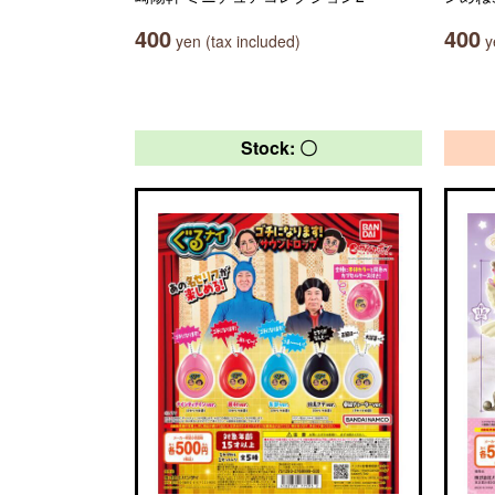
400
400
yen (tax included)
ye
Stock: 〇