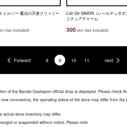
ule トルソー 魔法の天使クリィミー
L’air De SAVON（レールデュサ
ニチュアチャーム
300
n (tax included)
yen (tax included)
Forward
8
9
10
11
next
tion of the Bandai Gashapon official shop is displayed. Please check th
e new coronavirus, the operating status of the store may differ from the
 actual store inventory may differ.
hanged or suspended without notice. Please note.