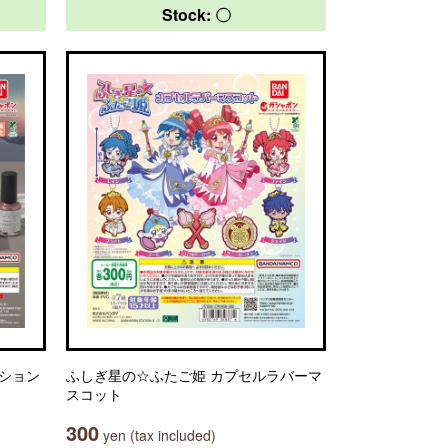
Stock: 〇
クション
ふしぎ星の☆ふたご姫 カプセルラバーマ
スコット
300
yen (tax included)