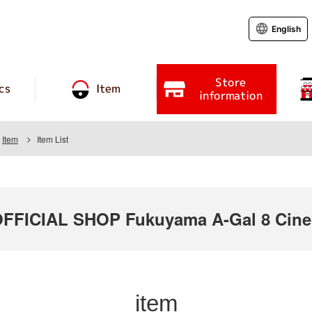
English
Store
cs
Item
information
Item
Item List
FICIAL SHOP Fukuyama A-Gal 8 Cin
item