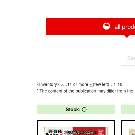
all prod
<Inventory> ○…11 or more △(few left)…1-10
* The content of the publication may differ from the 
Stock: 〇