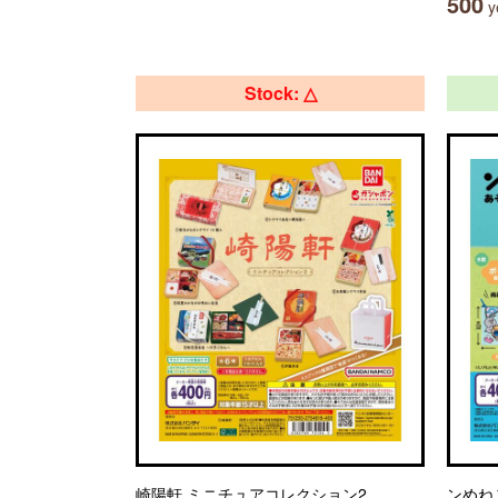
500
ye
Stock: △
崎陽軒 ミニチュアコレクション2
ンめね