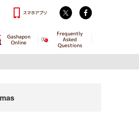
Twitter
facebook
スマホアプリ
Frequently
Gashapon
Asked
Online
Questions
emas