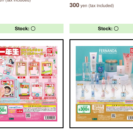
300
yen (tax included)
Stock: 〇
Stock: 〇