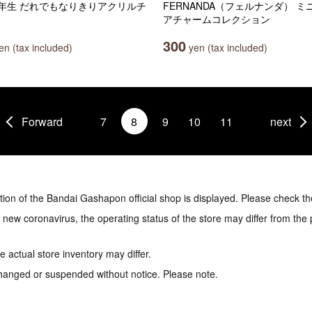
年生 だれでもなりきりアクリルチ
FERNANDA（フェルナンダ） ミ
アチャームコレクション
300
n (tax included)
yen (tax included)
Forward
7
8
9
10
11
next
tion of the Bandai Gashapon official shop is displayed. Please check th
e new coronavirus, the operating status of the store may differ from the
 actual store inventory may differ.
hanged or suspended without notice. Please note.