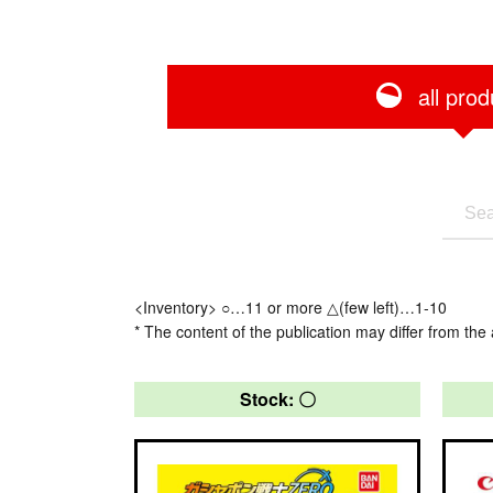
all prod
<Inventory> ○…11 or more △(few left)…1-10
* The content of the publication may differ from the 
Stock: 〇