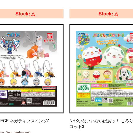
Stock: △
Stock: △
PIECE ネガティブスイング2
NHKいないいないばあっ！ ころ
コット3
n (tax included)