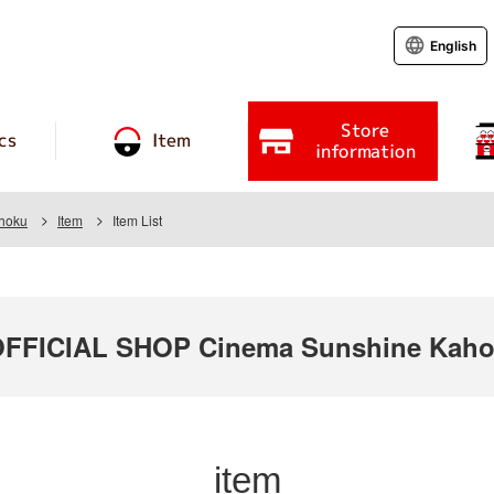
English
Store
cs
Item
information
hoku
Item
Item List
FICIAL SHOP Cinema Sunshine Kaho
item