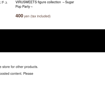
ニチュ
VIRUSWEETS figure collection ～Sugar
Pop Party～
400
yen (tax included)
e store for other products.
 posted content. Please