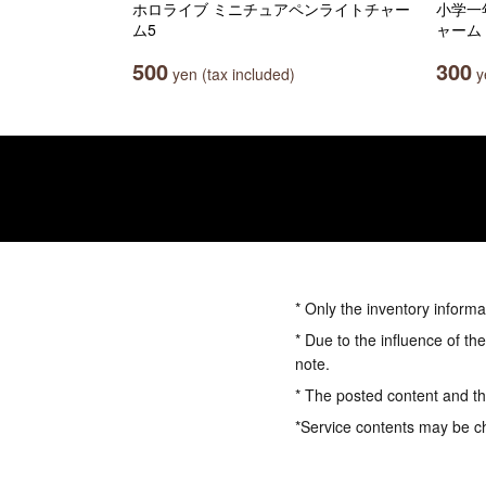
ホロライブ ミニチュアペンライトチャー
小学一
ム5
ャーム
500
300
yen (tax included)
ye
* Only the inventory informa
* Due to the influence of th
note.
* The posted content and the
*Service contents may be c