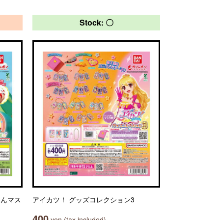
Stock: 〇
りんマス
アイカツ！ グッズコレクション3
400
yen (tax included)