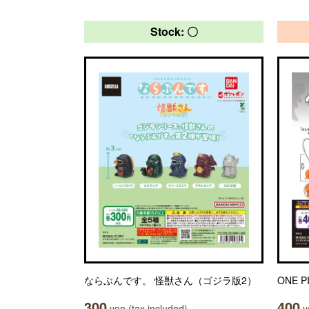
Stock: 〇
ならぶんです。 怪獣さん（ゴジラ版2）
ONE 
300
400
yen (tax included)
ye