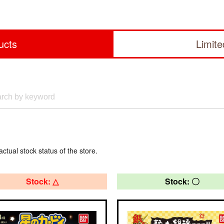
ucts
Limit
actual stock status of the store.
Stock: △
Stock: 〇