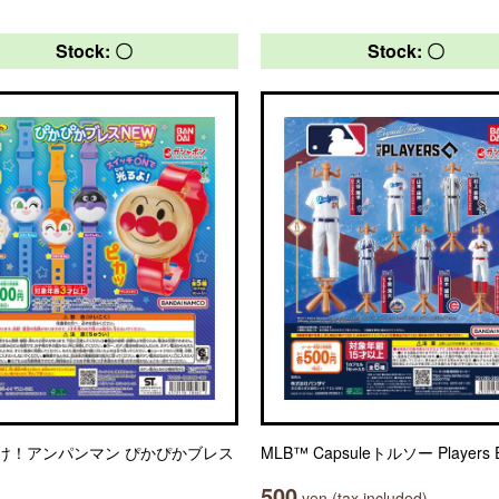
Stock: 〇
Stock: 〇
け！アンパンマン ぴかぴかブレス
MLB™ Capsuleトルソー Players Ed
500
yen (tax included)