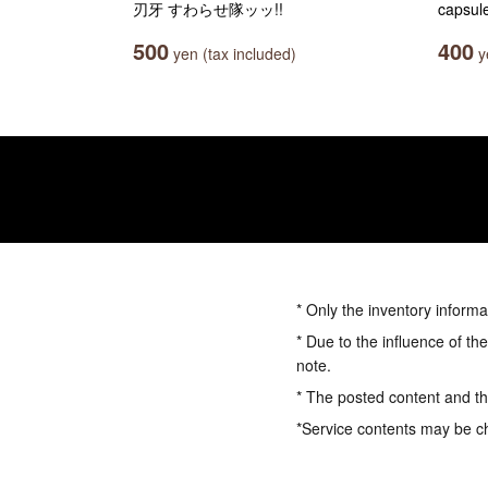
刃牙 すわらせ隊ッッ!!
caps
500
400
yen (tax included)
ye
* Only the inventory informa
* Due to the influence of th
note.
* The posted content and the
*Service contents may be c