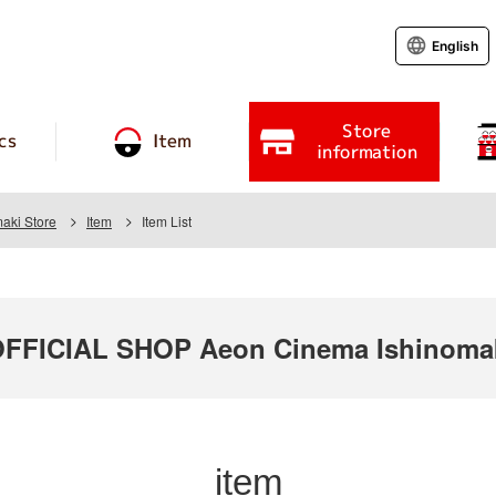
English
Store
cs
Item
information
aki Store
Item
Item List
FICIAL SHOP Aeon Cinema Ishinoma
item