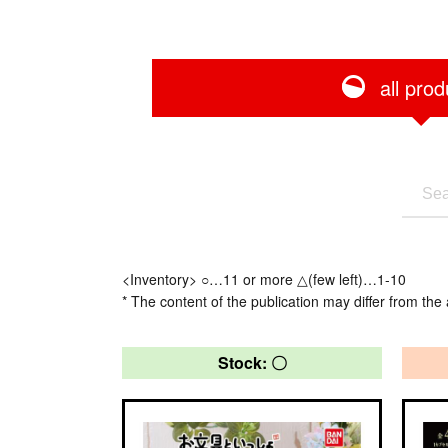
all prod
<Inventory> ○…11 or more △(few left)…1-10
* The content of the publication may differ from the 
Stock: 〇