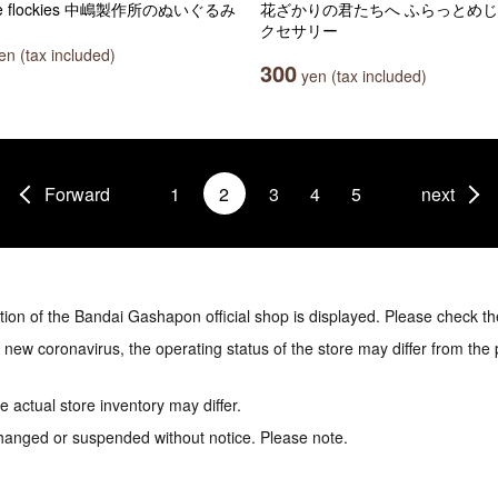
ule flockies 中嶋製作所のぬいぐるみ
花ざかりの君たちへ ふらっとめ
クセサリー
n (tax included)
300
yen (tax included)
Forward
1
2
3
4
5
next
tion of the Bandai Gashapon official shop is displayed. Please check th
e new coronavirus, the operating status of the store may differ from the
 actual store inventory may differ.
hanged or suspended without notice. Please note.