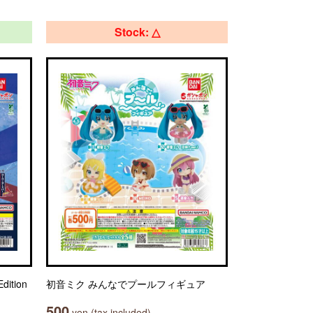
Stock: △
ition
初音ミク みんなでプールフィギュア
500
yen (tax included)