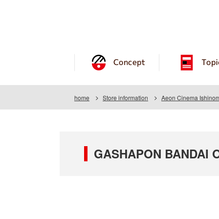
Concept
Topi
home
Store information
Aeon Cinema Ishinom
GASHAPON BANDAI OF