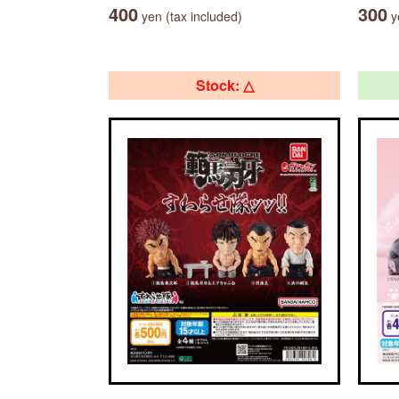
400
300
yen (tax included)
ye
Stock: △