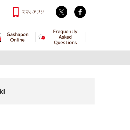
Twitter
facebook
スマホアプリ
Frequently
Gashapon
Asked
Online
Questions
ki