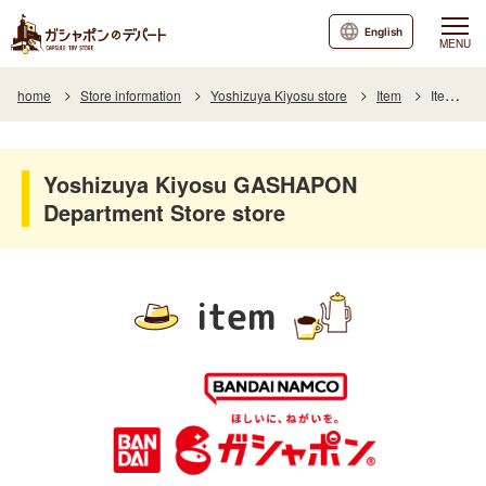
English
MENU
home
Store information
Yoshizuya Kiyosu store
Item
Item List
Yoshizuya Kiyosu GASHAPON
Department Store store
item