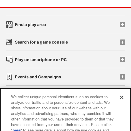
Find a play area
Search for a game console
Play on smartphone or PC
Events and Campaigns
We collect unique personal identifiers such as cookies to
analyze our traffic and to personalize content and ads. We
Affiliate
Sustainability
site policy
privacy policy
share information about your use of our website with our
analytics and advertising partners, who may combine it with
Web accessibility policy and verification results
other information that you have provided to them or that they
have collected from your use of their services. Please click
Together with our business partners
"
here
" to see more details about how we use cookies and