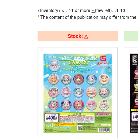
<Inventory> ○…11 or more △(few left)…1-10
* The content of the publication may differ from the 
Stock: △