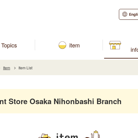
Engl
Topics
item
in
Item
Item List
 Store Osaka Nihonbashi Branch
item