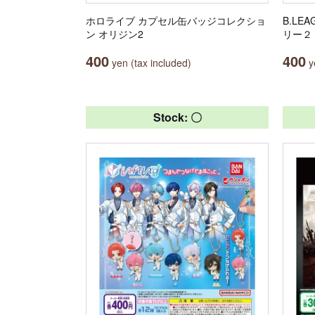
ホロライブ カプセル缶バッジコレクショ
B.LE
ン オリジン2
リー２
400
400
yen (tax included)
ye
Stock: 〇