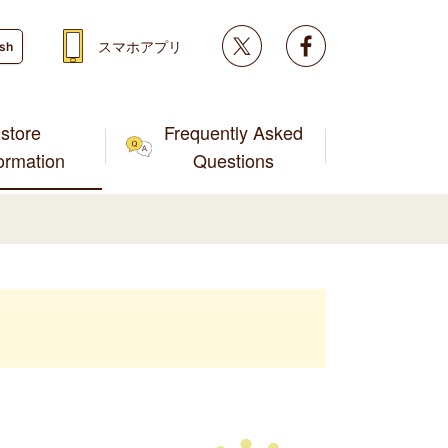
Twitter
facebook
スマホアプリ
ish
store
Frequently Asked
formation
Questions