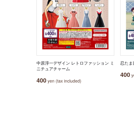
中原淳一デザイン レトロファッション ミ
忍たま
ニチュアチャーム
400
ye
400
yen (tax included)