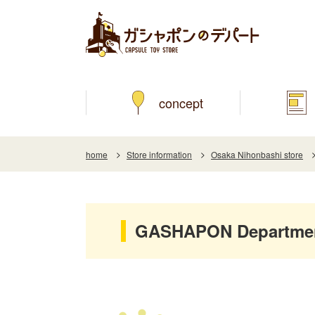
concept
home
Store information
Osaka Nihonbashi store
GASHAPON Department