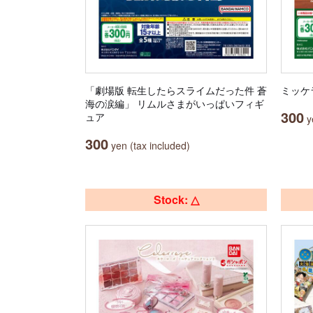
「劇場版 転生したらスライムだった件 蒼
ミッケ
海の涙編」 リムルさまがいっぱいフィギ
300
ュア
ye
300
yen (tax included)
Stock: △