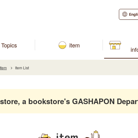
Engl
Topics
item
in
Item
Item List
store, a bookstore's GASHAPON Depar
item