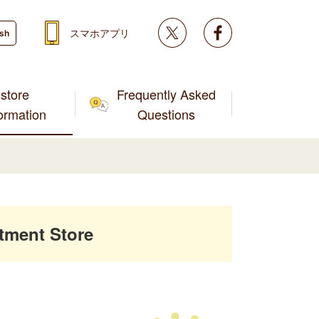
Twitter
facebook
スマホアプリ
ish
store
Frequently Asked
formation
Questions
tment Store