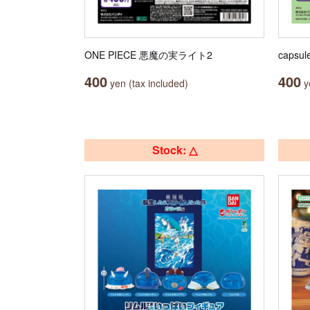
ONE PIECE 悪魔の実ライト2
capsu
400
400
yen (tax included)
ye
Stock: △