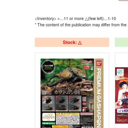
<Inventory> ○…11 or more △(few left)…1-10
* The content of the publication may differ from the 
Stock: △