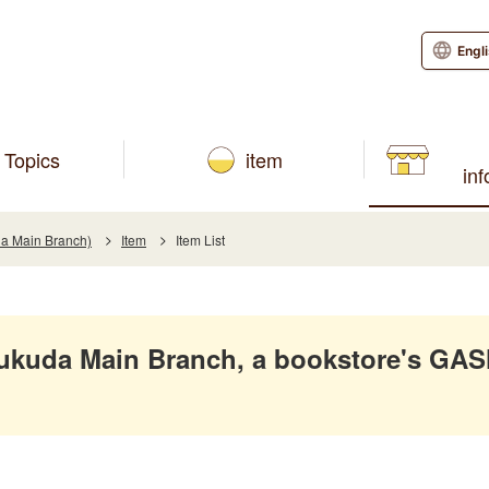
Engl
Topics
item
in
a Main Branch)
Item
Item List
ukuda Main Branch, a bookstore's GA