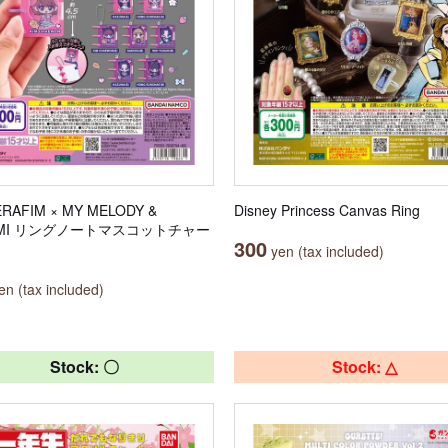
ERAFIM × MY MELODY &
Disney Princess Canvas Ring
OMI リングノートマスコットチャー
300
yen (tax included)
n (tax included)
Stock: 〇
Stock: △