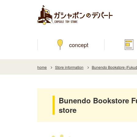
concept
home
Store information
Bunendo Bookstore (Fukud
Bunendo Bookstore F
store