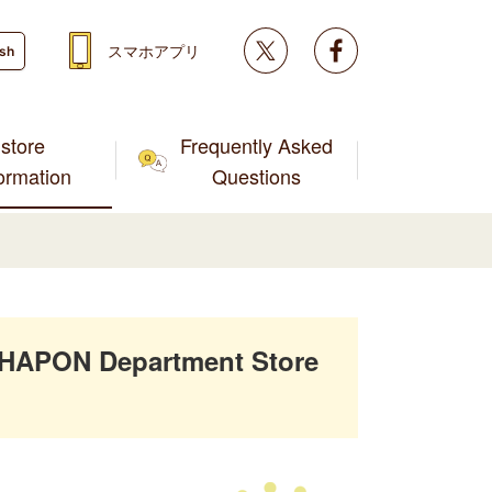
Twitter
facebook
スマホアプリ
ish
store
Frequently Asked
formation
Questions
SHAPON Department Store