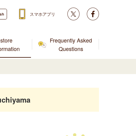
Twitter
facebook
スマホアプリ
ish
store
Frequently Asked
formation
Questions
uchiyama