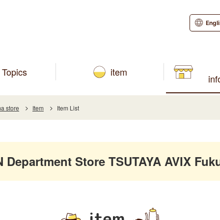
Engl
Topics
item
in
a store
Item
Item List
Department Store TSUTAYA AVIX Fuk
item