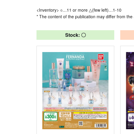
<Inventory> ○…11 or more △(few left)…1-10
* The content of the publication may differ from the 
Stock: 〇