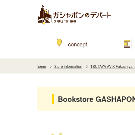
concept
home
Store information
TSUTAYA AVIX Fukuchiyam
Bookstore GASHAPON 