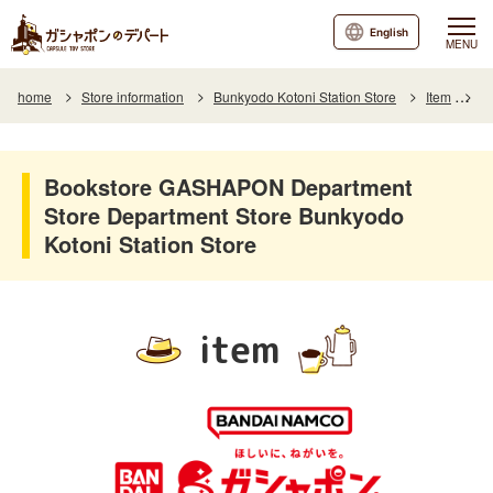
English
MENU
home
Store information
Bunkyodo Kotoni Station Store
Item
It
Bookstore GASHAPON Department
Store Department Store Bunkyodo
Kotoni Station Store
item