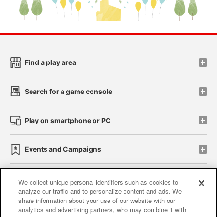
Find a play area
Search for a game console
Play on smartphone or PC
Events and Campaigns
We collect unique personal identifiers such as cookies to
analyze our traffic and to personalize content and ads. We
Affiliate
Sustainability
site policy
privacy policy
share information about your use of our website with our
analytics and advertising partners, who may combine it with
Web accessibility policy and verification results