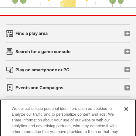
Find a play area
Search for a game console
Play on smartphone or PC
Events and Campaigns
We collect unique personal identifiers such as cookies to
analyze our traffic and to personalize content and ads. We
Affiliate
Sustainability
site policy
privacy policy
share information about your use of our website with our
analytics and advertising partners, who may combine it with
Web accessibility policy and verification results
other information that you have provided to them or that they