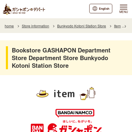
English
MENU
home
Store information
Bunkyodo Kotoni Station Store
Item
It
Bookstore GASHAPON Department
Store Department Store Bunkyodo
Kotoni Station Store
item