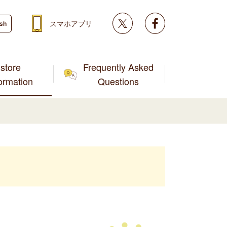
Twitter
facebook
スマホアプリ
ish
store
Frequently Asked
formation
Questions