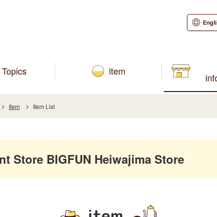
Engl
Topics
item
in
Item
Item List
 Store BIGFUN Heiwajima Store
item