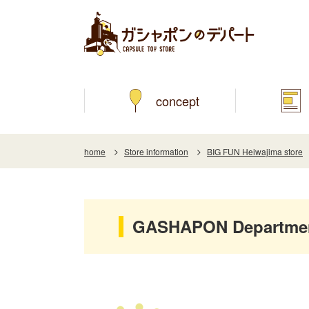
concept
home
Store information
BIG FUN Heiwajima store
GASHAPON Department