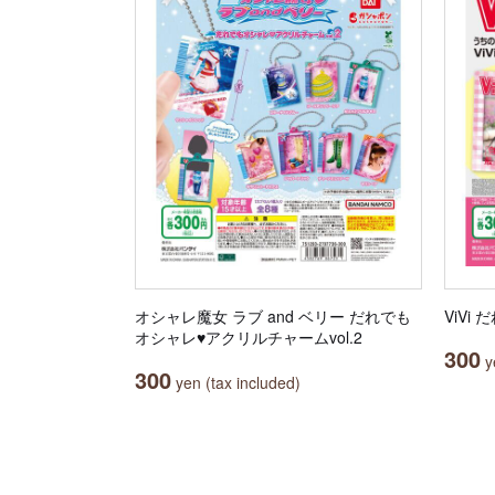
オシャレ魔女 ラブ and ベリー だれでも
ViV
オシャレ♥アクリルチャームvol.2
300
ye
300
yen (tax included)