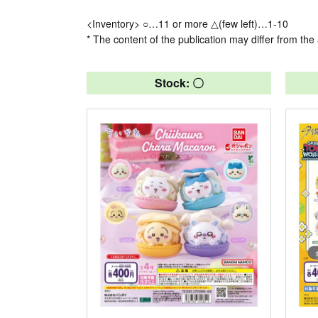
<Inventory> ○…11 or more △(few left)…1-10
* The content of the publication may differ from the 
Stock: 〇