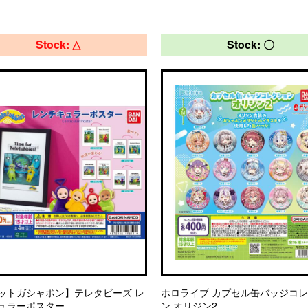
Stock: △
Stock: 〇
ットガシャポン】テレタビーズ レ
ホロライブ カプセル缶バッジコ
ュラーポスター
ン オリジン2