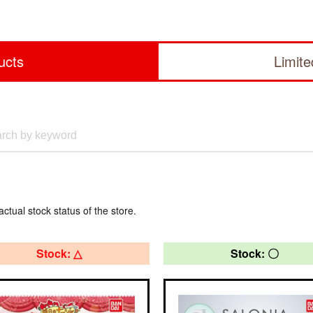
ucts
Limit
actual stock status of the store.
Stock: △
Stock: 〇