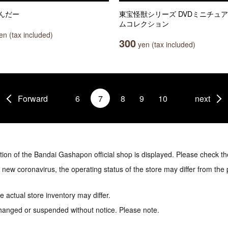
んだー
東宝怪獣シリーズ DVDミニチュ
ムコレクション
n (tax included)
300
yen (tax included)
Forward
6
7
8
9
10
next
tion of the Bandai Gashapon official shop is displayed. Please check th
e new coronavirus, the operating status of the store may differ from the
 actual store inventory may differ.
hanged or suspended without notice. Please note.