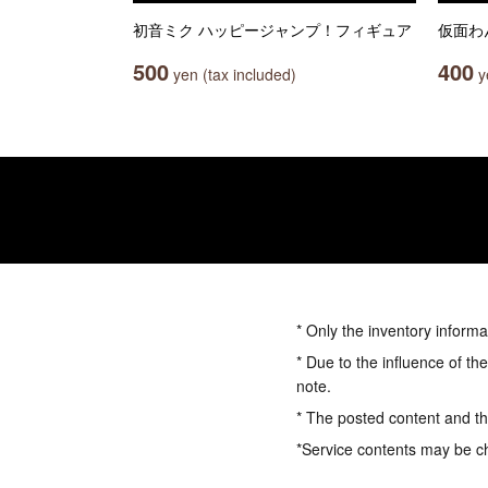
初音ミク ハッピージャンプ！フィギュア
仮面わ
500
400
yen (tax included)
ye
* Only the inventory informa
* Due to the influence of th
note.
* The posted content and the
*Service contents may be c