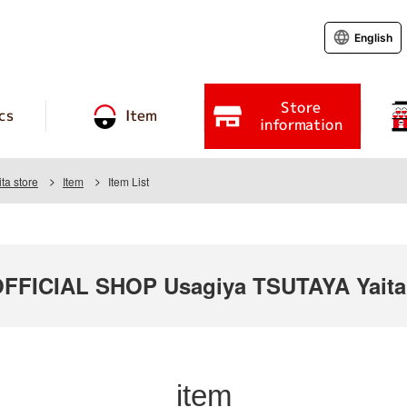
English
Store
cs
Item
information
ta store
Item
Item List
FICIAL SHOP Usagiya TSUTAYA Yaita 
item