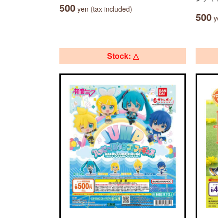
500
yen (tax included)
500
ye
Stock: △