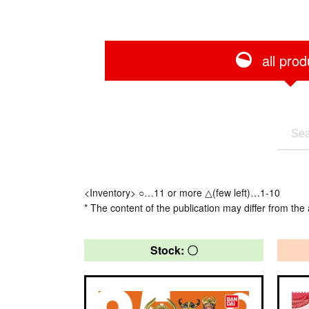
all prod
<Inventory> ○…11 or more △(few left)…1-10
* The content of the publication may differ from the 
Stock: 〇