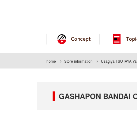
Concept
Topi
home
Store information
Usagiya TSUTAYA Yai
GASHAPON BANDAI OF