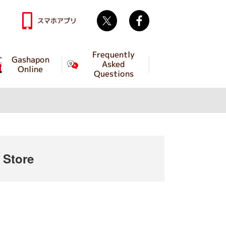
Twitter
facebook
スマホアプリ
Frequently
Gashapon
Asked
Online
Questions
Store