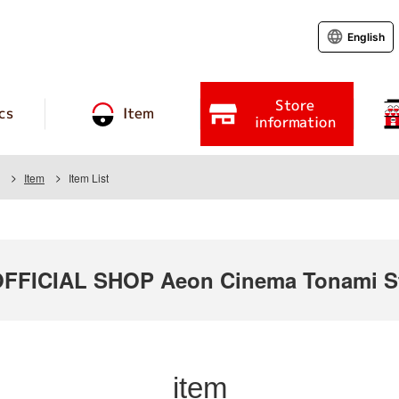
English
Store
cs
Item
information
Item
Item List
FICIAL SHOP Aeon Cinema Tonami S
item