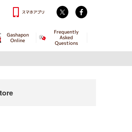
Twitter
facebook
スマホアプリ
Frequently
Gashapon
Asked
Online
Questions
tore