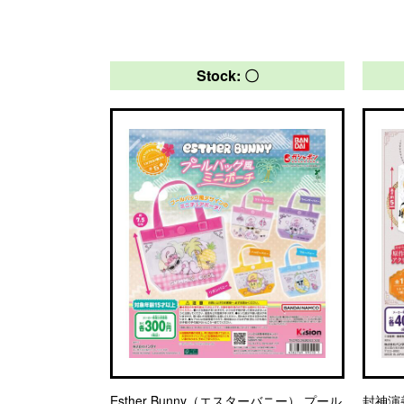
Stock: 〇
Esther Bunny（エスターバニー） プール
封神演義