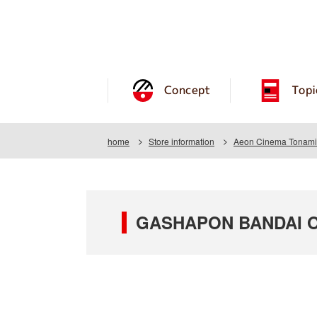
Concept
Topi
home
Store information
Aeon Cinema Tonami
GASHAPON BANDAI OF