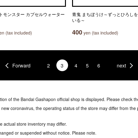
トモンスター カプセルウォーター
青鬼 まちぼうけ～ずっとひろし
いる～
400
n (tax included)
yen (tax included)
Forward
2
3
4
5
6
next
tion of the Bandai Gashapon official shop is displayed. Please check th
e new coronavirus, the operating status of the store may differ from the
 actual store inventory may differ.
hanged or suspended without notice. Please note.