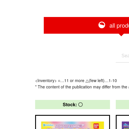
all prod
<Inventory> ○…11 or more △(few left)…1-10
* The content of the publication may differ from the 
Stock: 〇