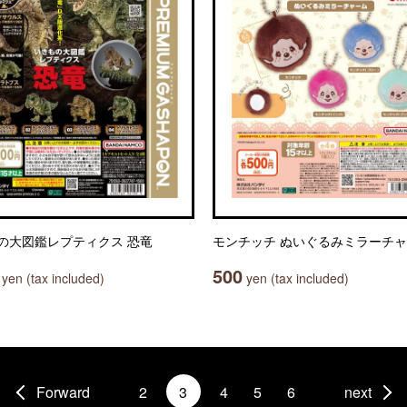
の大図鑑レプティクス 恐竜
モンチッチ ぬいぐるみミラーチ
500
yen (tax included)
yen (tax included)
Forward
2
3
4
5
6
next