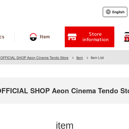
English
Store
cs
Item
information
FFICIAL SHOP Aeon Cinema Tendo Store
Item
Item List
FICIAL SHOP Aeon Cinema Tendo St
item