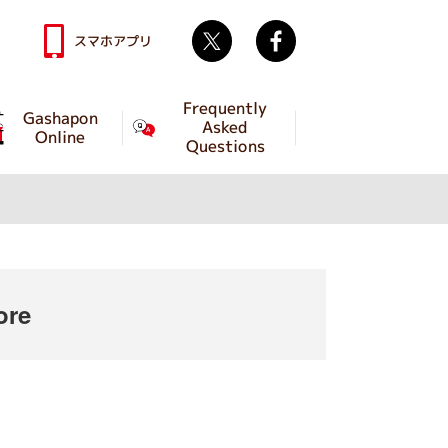
Twitter
facebook
スマホアプリ
Frequently
Gashapon
Asked
Online
Questions
ore