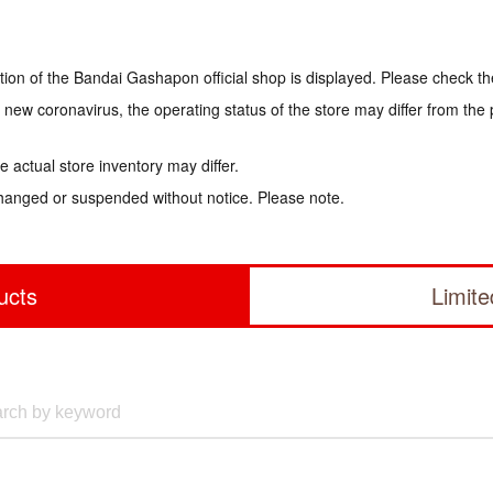
tion of the Bandai Gashapon official shop is displayed. Please check th
e new coronavirus, the operating status of the store may differ from the
 actual store inventory may differ.
hanged or suspended without notice. Please note.
ucts
Limit