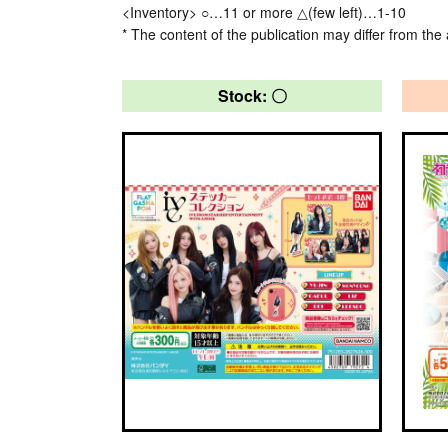
<Inventory> ○…11 or more △(few left)…1-10
* The content of the publication may differ from the 
Stock: 〇