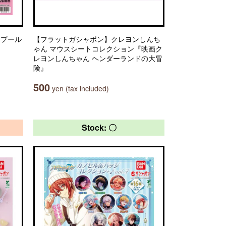
） プール
【フラットガシャポン】クレヨンしんち
ゃん マウスシートコレクション『映画ク
レヨンしんちゃん ヘンダーランドの大冒
険』
500
yen (tax included)
Stock: 〇