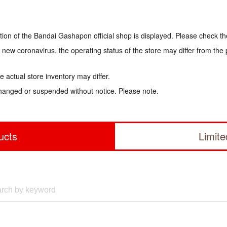
tion of the Bandai Gashapon official shop is displayed. Please check th
e new coronavirus, the operating status of the store may differ from the
 actual store inventory may differ.
hanged or suspended without notice. Please note.
ucts
Limit