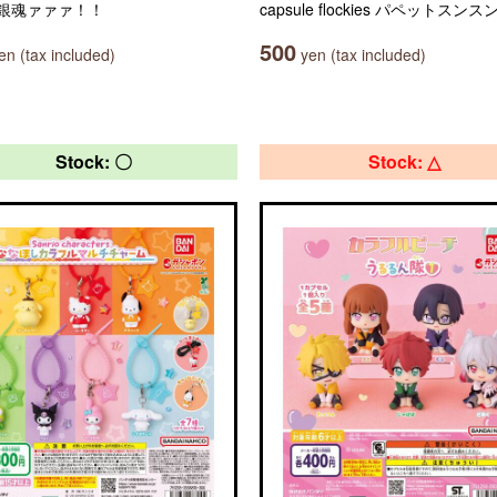
銀魂ァァァ！！
capsule flockies パペットスンス
500
n (tax included)
yen (tax included)
Stock: 〇
Stock: △