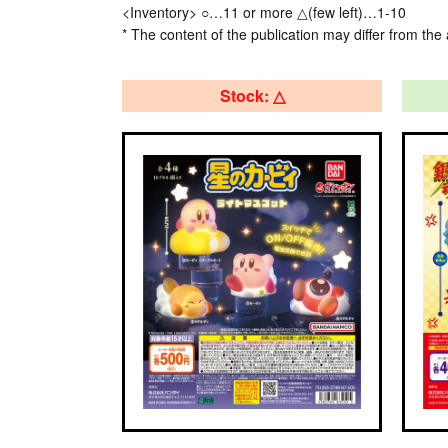
<Inventory> ○…11 or more △(few left)…1-10
* The content of the publication may differ from the 
Stock: △