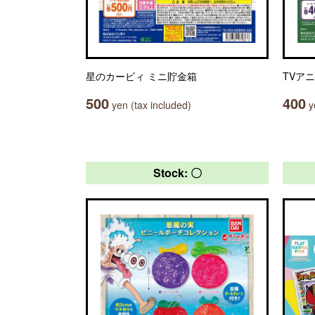
星のカービィ ミニ貯金箱
TVア
500
400
yen (tax included)
ye
Stock: 〇