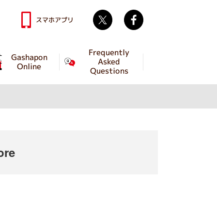
Twitter
facebook
スマホアプリ
Frequently
Gashapon
Asked
Online
Questions
ore