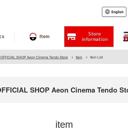
English
Store
cs
Item
information
FFICIAL SHOP Aeon Cinema Tendo Store
Item
Item List
FICIAL SHOP Aeon Cinema Tendo St
item