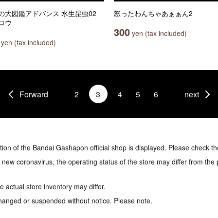
の大図鑑アドバンス 水生昆虫02
怒ったわんちゃあぁぁん2
ロウ
300
yen (tax included)
yen (tax included)
Forward
2
3
4
5
6
next
tion of the Bandai Gashapon official shop is displayed. Please check th
e new coronavirus, the operating status of the store may differ from the
 actual store inventory may differ.
hanged or suspended without notice. Please note.