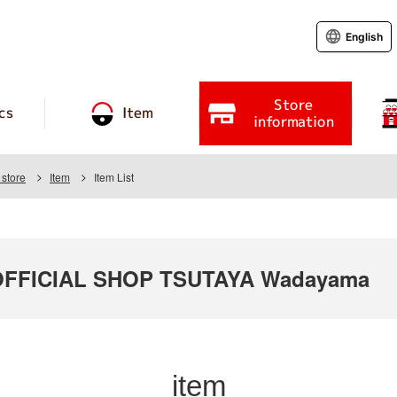
English
Store
cs
Item
information
store
Item
Item List
FFICIAL SHOP TSUTAYA Wadayama
item