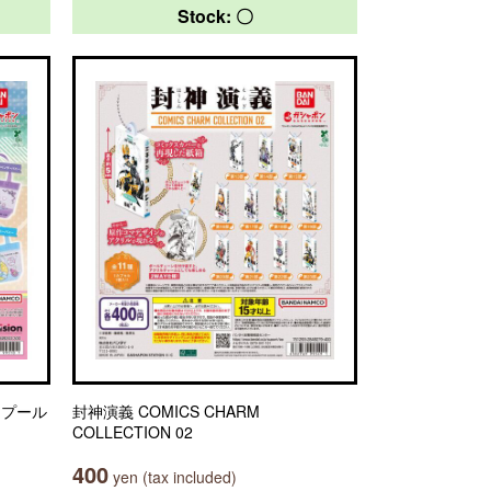
Stock: 〇
） プール
封神演義 COMICS CHARM
COLLECTION 02
400
yen (tax included)