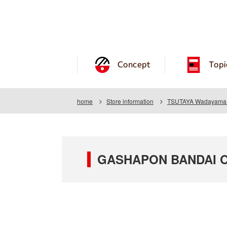
Concept
Topi
home
Store information
TSUTAYA Wadayama 
GASHAPON BANDAI O