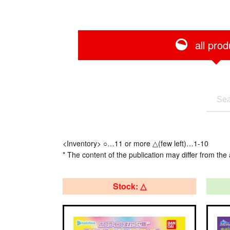
all prod
<Inventory> ○…11 or more △(few left)…1-10
* The content of the publication may differ from the 
Stock: △