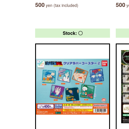
500
500
yen (tax included)
ye
Stock: 〇