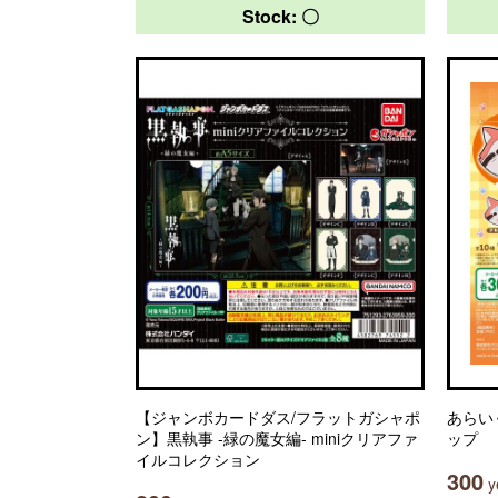
Stock: 〇
【ジャンボカードダス/フラットガシャポ
あらい
ン】黒執事 -緑の魔女編- miniクリアファ
ップ
イルコレクション
300
ye