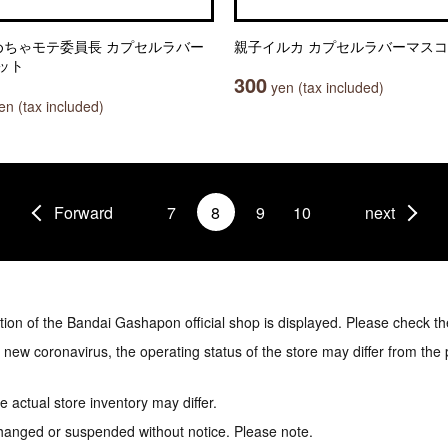
!めちゃモテ委員長 カプセルラバー
親子イルカ カプセルラバーマス
ット
300
yen (tax included)
n (tax included)
Forward
7
8
9
10
next
tion of the Bandai Gashapon official shop is displayed. Please check th
e new coronavirus, the operating status of the store may differ from the
 actual store inventory may differ.
hanged or suspended without notice. Please note.