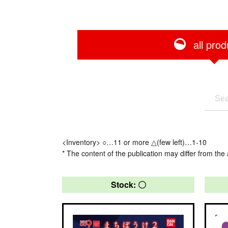
all prod
<Inventory> ○…11 or more △(few left)…1-10
* The content of the publication may differ from the 
Stock: 〇