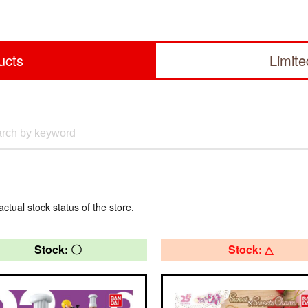
ucts
Limit
actual stock status of the store.
Stock: 〇
Stock: △