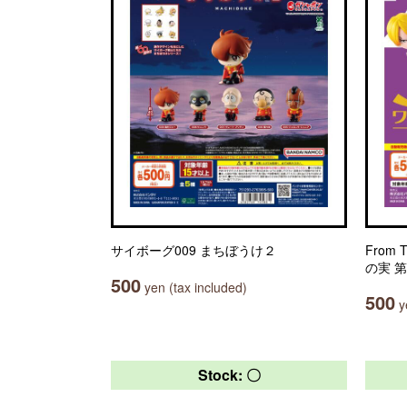
サイボーグ009 まちぼうけ２
From 
の実 
500
yen (tax included)
500
ye
Stock: 〇