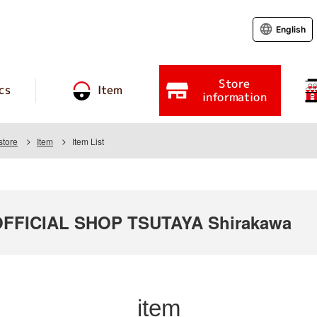
English
Store
cs
Item
information
store
Item
Item List
FICIAL SHOP TSUTAYA Shirakawa
item