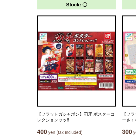
Stock: 〇
【フラットガシャポン】刃牙 ポスターコ
【フラ
レクションッッ!!
ーさく
400
300
yen (tax included)
ye