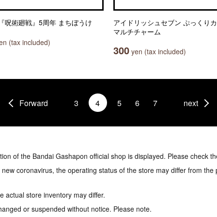
『呪術廻戦』5周年 まちぼうけ
アイドリッシュセブン ぷっくり
マルチチャーム
n (tax included)
300
yen (tax included)
Forward
3
4
5
6
7
next
tion of the Bandai Gashapon official shop is displayed. Please check th
e new coronavirus, the operating status of the store may differ from the
 actual store inventory may differ.
hanged or suspended without notice. Please note.