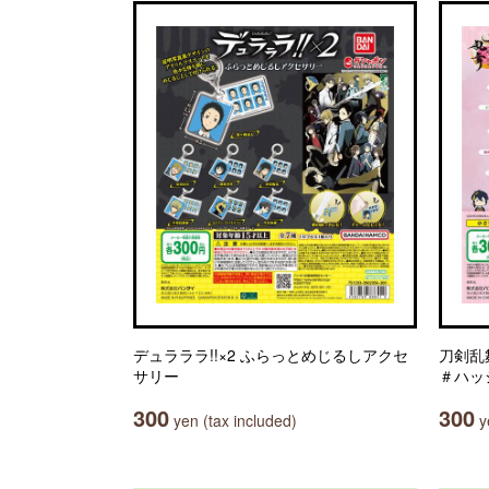
デュラララ!!×2 ふらっとめじるしアクセ
刀剣乱
サリー
＃ハッ
300
300
yen (tax included)
ye