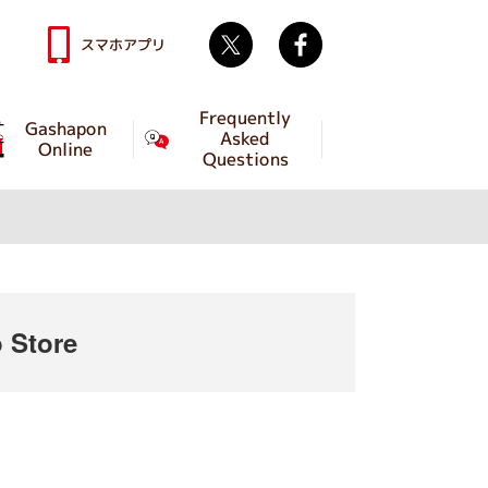
Twitter
facebook
スマホアプリ
Frequently
Gashapon
Asked
Online
Questions
 Store