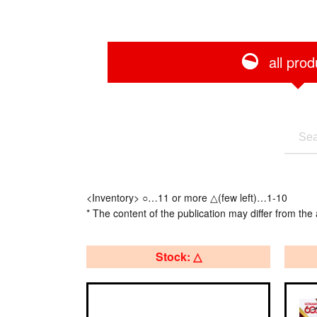
all prod
<Inventory> ○…11 or more △(few left)…1-10
* The content of the publication may differ from the 
Stock: △