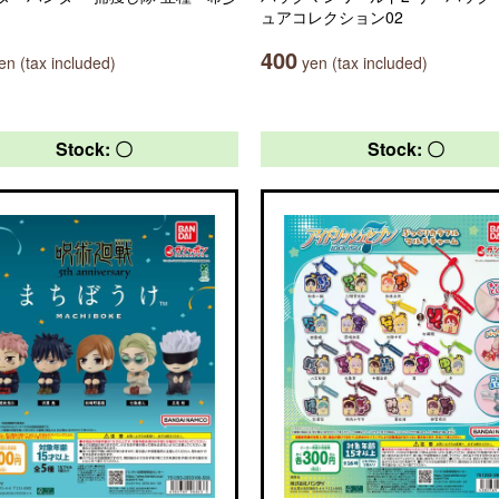
ュアコレクション02
400
n (tax included)
yen (tax included)
Stock: 〇
Stock: 〇