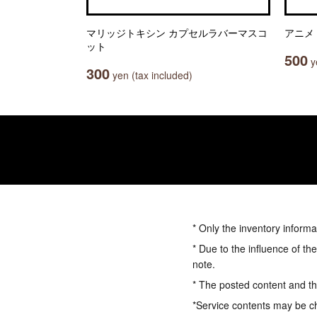
マリッジトキシン カプセルラバーマスコ
アニメ
ット
500
ye
300
yen (tax included)
* Only the inventory informa
* Due to the influence of th
note.
* The posted content and the
*Service contents may be c