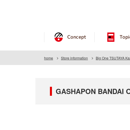
Concept
Topi
home
Store information
Big One TSUTAYA Kaz
GASHAPON BANDAI OF