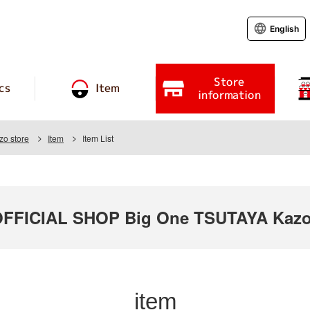
English
Store
cs
Item
information
o store
Item
Item List
FICIAL SHOP Big One TSUTAYA Kazo
item