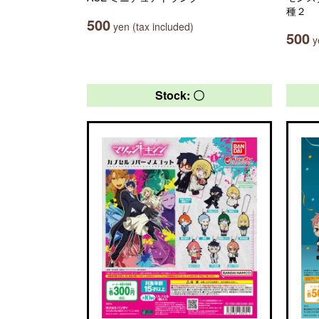
種２
500
yen (tax included)
500
ye
Stock: 〇