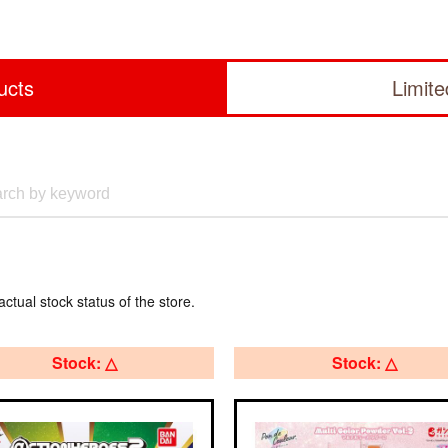
ucts
Limit
actual stock status of the store.
Stock: △
Stock: △