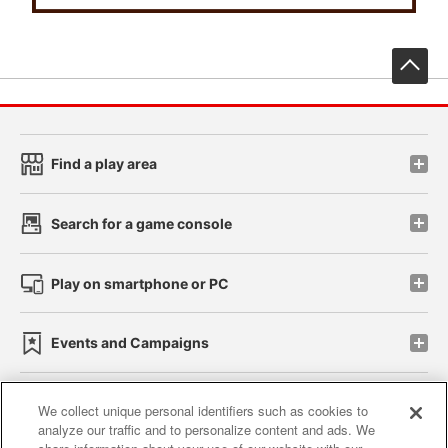
先
Find a play area
Search for a game console
Play on smartphone or PC
Events and Campaigns
We collect unique personal identifiers such as cookies to
analyze our traffic and to personalize content and ads. We
Affiliate
Sustainability
site policy
privacy policy