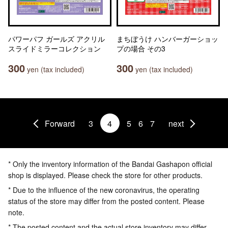
パワーパフ ガールズ アクリル
まちぼうけ ハンバーガーショッ
スライドミラーコレクション
プの場合 その3
300
300
yen (tax included)
yen (tax included)
Forward
3
4
5
6
7
next
* Only the inventory information of the Bandai Gashapon official
shop is displayed. Please check the store for other products.
* Due to the influence of the new coronavirus, the operating
status of the store may differ from the posted content. Please
note.
* The posted content and the actual store inventory may differ.