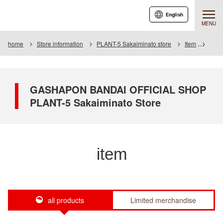
English
MENU
home
Store information
PLANT-5 Sakaiminato store
Item
Item 
GASHAPON BANDAI OFFICIAL SHOP
PLANT-5 Sakaiminato Store
item
all products
Limited merchandise