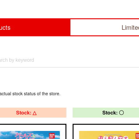
ucts
Limit
actual stock status of the store.
Stock: △
Stock: 〇