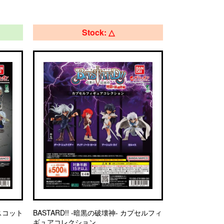
Stock: △
マスコット
BASTARD!! -暗黒の破壊神- カプセルフィ
ギュアコレクション