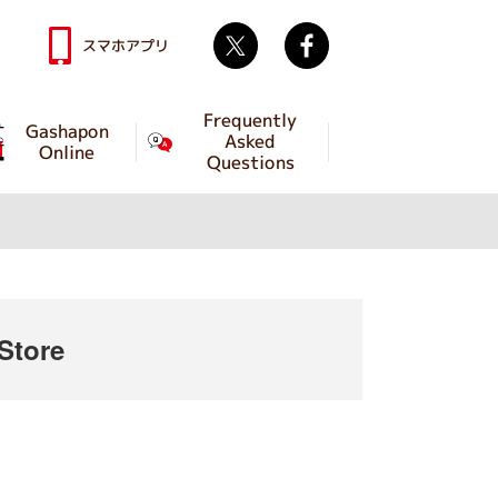
Twitter
facebook
スマホアプリ
Frequently
Gashapon
Asked
Online
Questions
Store