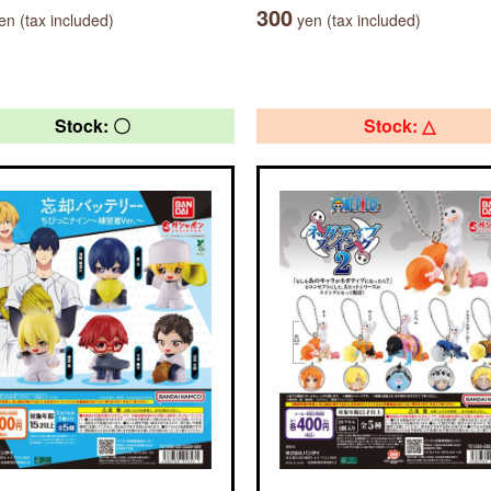
300
n (tax included)
yen (tax included)
Stock: 〇
Stock: △