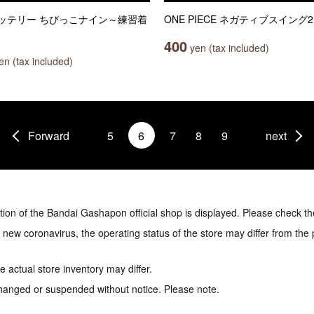
ッテリー ちびっこナイン～練習着
ONE PIECE ネガティブスイング2
400
yen (tax included)
n (tax included)
Forward
5
6
7
8
9
next
tion of the Bandai Gashapon official shop is displayed. Please check th
e new coronavirus, the operating status of the store may differ from the
 actual store inventory may differ.
hanged or suspended without notice. Please note.