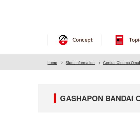
Concept
Topi
home
Store information
Central Cinema Omu
GASHAPON BANDAI OF