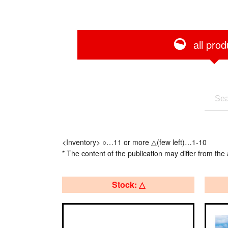
all prod
<Inventory> ○…11 or more △(few left)…1-10
* The content of the publication may differ from the 
Stock: △