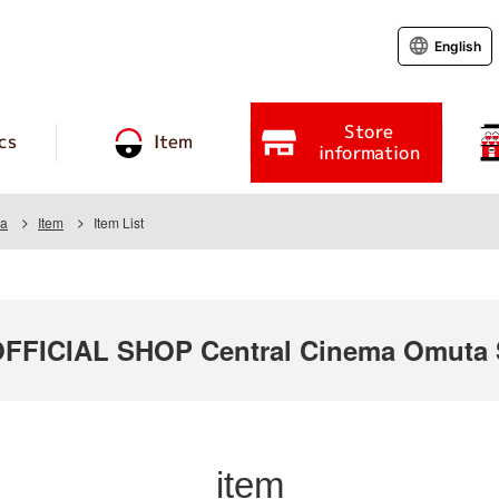
English
Store
cs
Item
information
ta
Item
Item List
FICIAL SHOP Central Cinema Omuta 
item