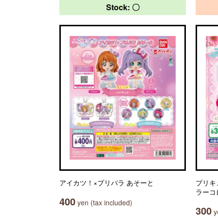
Stock: 〇
アイカツ！×プリパラ あそーと
プリキ
ラーコ
400
yen (tax included)
300
ye