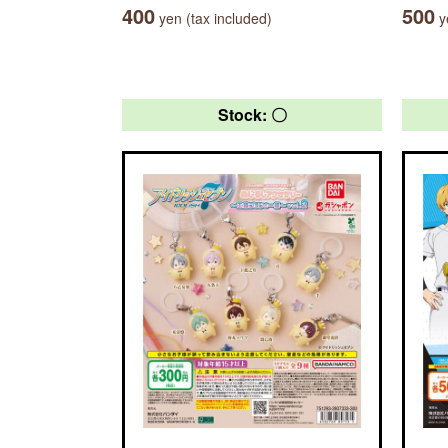
400
500
yen (tax included)
ye
Stock: 〇