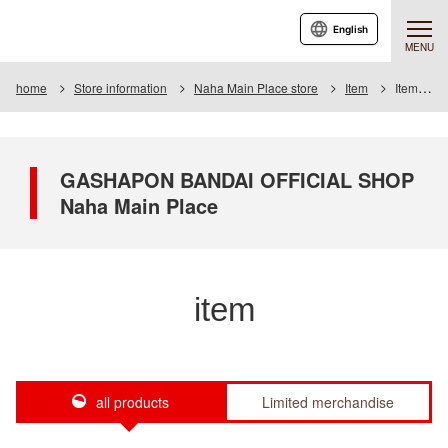
English
MENU
home
Store information
Naha Main Place store
Item
Item List
GASHAPON BANDAI OFFICIAL SHOP
Naha Main Place
item
all products
Limited merchandise