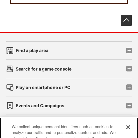
先
Find a play area
Search for a game console
Play on smartphone or PC
Events and Campaigns
We collect unique personal identifiers such as cookies to
analyze our traffic and to personalize content and ads. We
Affiliate
Sustainability
site policy
privacy policy