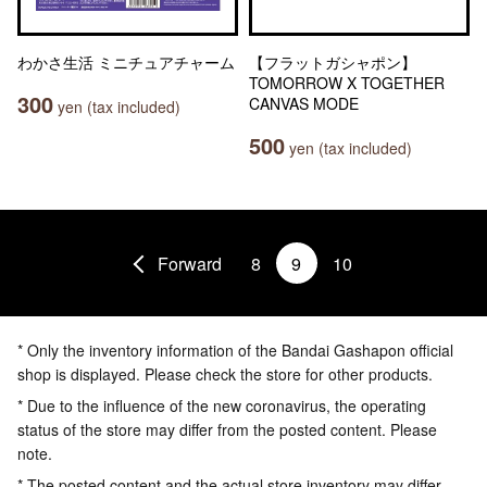
わかさ生活 ミニチュアチャーム
【フラットガシャポン】
TOMORROW X TOGETHER
300
CANVAS MODE
yen (tax included)
500
yen (tax included)
Forward
8
9
10
* Only the inventory information of the Bandai Gashapon official
shop is displayed. Please check the store for other products.
* Due to the influence of the new coronavirus, the operating
status of the store may differ from the posted content. Please
note.
* The posted content and the actual store inventory may differ.