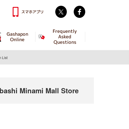
Twitter
facebook
スマホアプリ
Frequently
Gashapon
Asked
Online
Questions
m List
shi Minami Mall Store