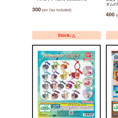
ダムの
300
yen (tax included)
400
ye
Stock: △