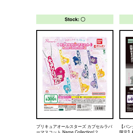
Stock: 〇
プリキュアオールスターズ カプセルラバ
【バン
ーマスコット Name Collection!２
限定】