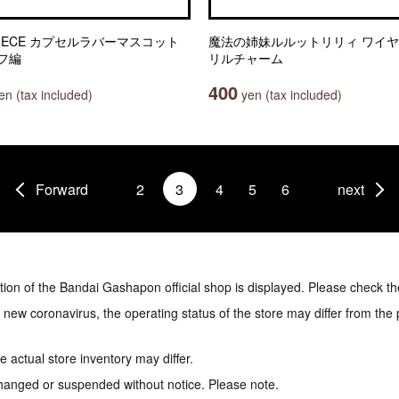
PIECE カプセルラバーマスコット
魔法の姉妹ルルットリリィ ワイ
フ編
リルチャーム
400
n (tax included)
yen (tax included)
Forward
2
3
4
5
6
next
tion of the Bandai Gashapon official shop is displayed. Please check th
e new coronavirus, the operating status of the store may differ from the
 actual store inventory may differ.
hanged or suspended without notice. Please note.