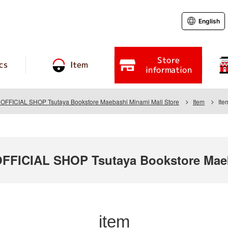
English
Store
cs
Item
information
FICIAL SHOP Tsutaya Bookstore Maebashi Minami Mall Store
Item
Ite
ICIAL SHOP Tsutaya Bookstore Maeba
item