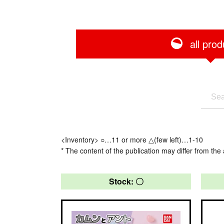
all prod
<Inventory> ○…11 or more △(few left)…1-10
* The content of the publication may differ from the 
Stock: 〇