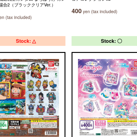
場合2（ブラッククリアVer.）
400
yen (tax included)
n (tax included)
Stock: △
Stock: 〇