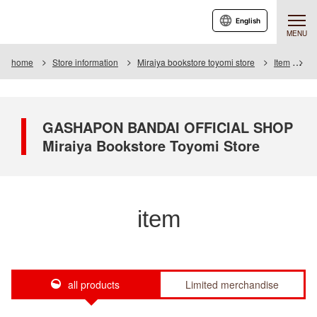
English
MENU
home
Store information
Miraiya bookstore toyomi store
Item
It
GASHAPON BANDAI OFFICIAL SHOP
Miraiya Bookstore Toyomi Store
item
all products
Limited merchandise