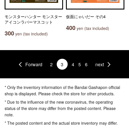
モンスターハンター モンスター
仮面にゃいだー その4
アイコンラバーマスコット
400
yen (tax included)
300
yen (tax included)
Forward
2
3
4
5
6
next
* Only the inventory information of the Bandai Gashapon official
shop is displayed. Please check the store for other products.
* Due to the influence of the new coronavirus, the operating
status of the store may differ from the posted content. Please
note.
* The posted content and the actual store inventory may differ.