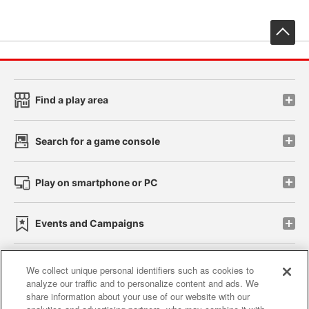
先
Find a play area
Search for a game console
Play on smartphone or PC
Events and Campaigns
We collect unique personal identifiers such as cookies to
analyze our traffic and to personalize content and ads. We
Affiliate
Sustainability
site policy
privacy policy
share information about your use of our website with our