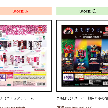
Stock: △
Stock: 〇
リ ミニチュアチャーム
まちぼうけ スーパー戦隊ロボの場
400
n (tax included)
yen (tax included)