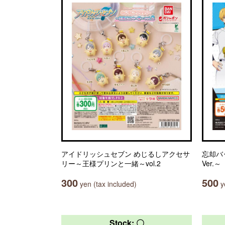
アイドリッシュセブン めじるしアクセサ
忘却バ
リー～王様プリンと一緒～vol.2
Ver.～
300
500
yen (tax included)
ye
Stock: 〇