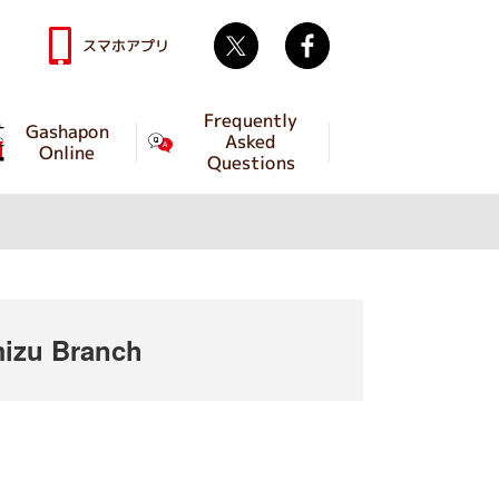
Twitter
facebook
スマホアプリ
Frequently
Gashapon
Asked
Online
Questions
izu Branch