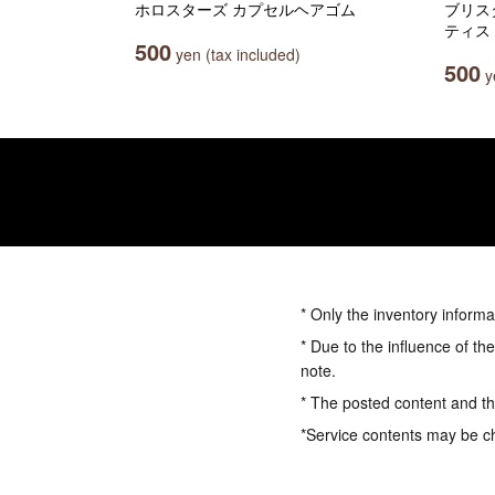
ホロスターズ カプセルヘアゴム
ブリス
ティス
500
yen (tax included)
500
ye
* Only the inventory informa
* Due to the influence of th
note.
* The posted content and the
*Service contents may be c