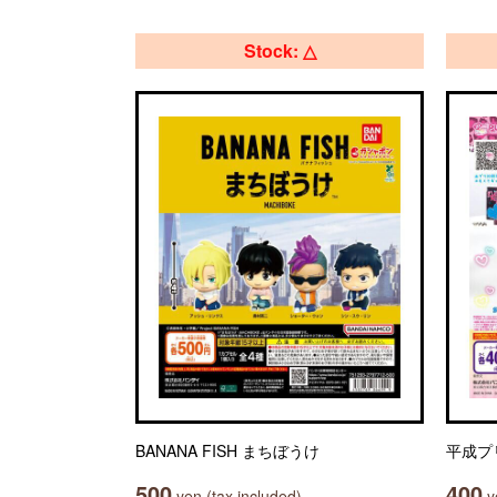
Stock: △
BANANA FISH まちぼうけ
平成プ
500
400
yen (tax included)
ye