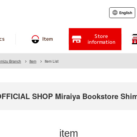
English
Store
cs
Item
information
imizu Branch
Item
Item List
ICIAL SHOP Miraiya Bookstore Shim
item