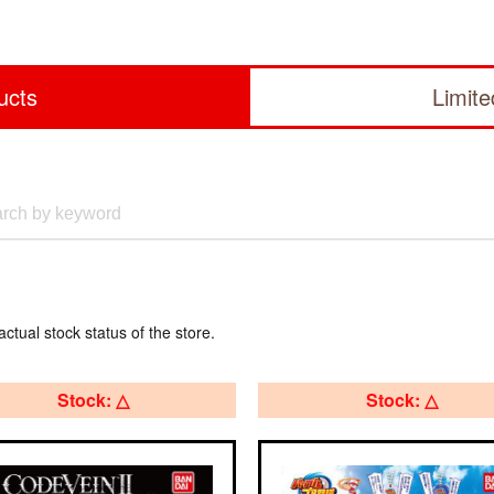
ucts
Limit
actual stock status of the store.
Stock: △
Stock: △