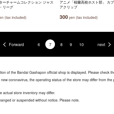
ターチャームコレクション ジャス
アニメ「桜蘭高校ホスト部」 カ
・リーグ
アクリップ
300
n (tax included)
yen (tax included)
Forward
6
7
8
9
10
next
tion of the Bandai Gashapon official shop is displayed. Please check th
e new coronavirus, the operating status of the store may differ from the
 actual store inventory may differ.
hanged or suspended without notice. Please note.