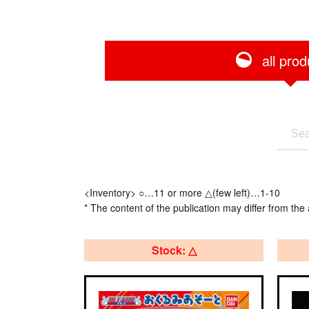
all prod
<Inventory> ○…11 or more △(few left)…1-10
* The content of the publication may differ from the 
Stock: △