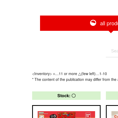
all prod
<Inventory> ○…11 or more △(few left)…1-10
* The content of the publication may differ from the 
Stock: 〇