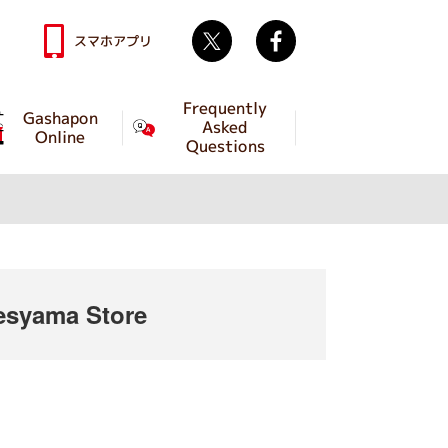
Twitter
facebook
スマホアプリ
Frequently
Gashapon
Asked
Online
Questions
syama Store