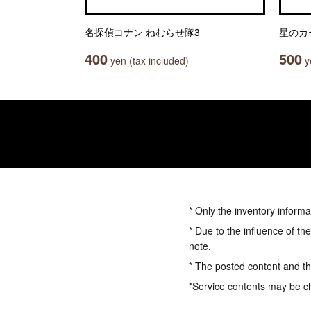
名探偵コナン ねむらせ隊3
星のカ
400
500
yen (tax included)
ye
* Only the inventory informa
* Due to the influence of th
note.
* The posted content and the
*Service contents may be c