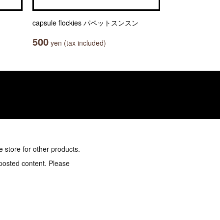
capsule flockies パペットスンスン
500
yen (tax included)
e store for other products.
 posted content. Please