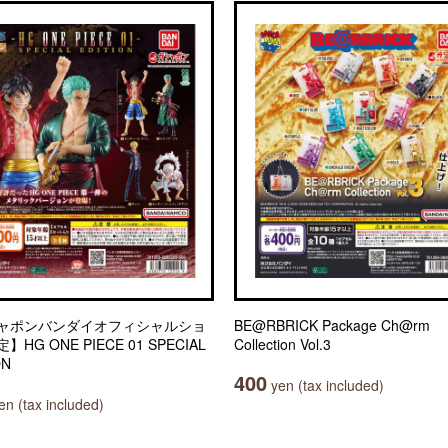
ャポンバンダイオフィシャルショ
BE@RBRICK Package Ch@rm
HG ONE PIECE 01 SPECIAL
Collection Vol.3
ON
400
yen (tax included)
n (tax included)