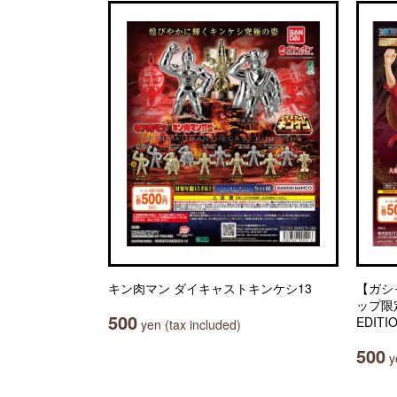
キン肉マン ダイキャストキンケシ13
【ガシ
ップ限定】
500
EDITI
yen (tax included)
500
ye