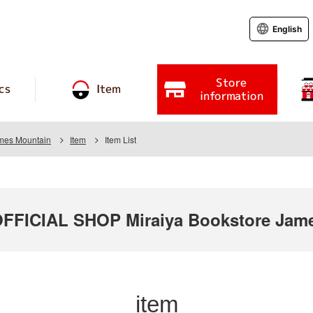
English
Store
cs
Item
information
ames Mountain
Item
Item List
FICIAL SHOP Miraiya Bookstore Jame
item