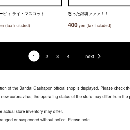
ービィ ライトマスコット
怒った銀魂ァァァ！！
400
n (tax included)
yen (tax included)
1
2
3
4
next
tion of the Bandai Gashapon official shop is displayed. Please check th
e new coronavirus, the operating status of the store may differ from the
 actual store inventory may differ.
hanged or suspended without notice. Please note.