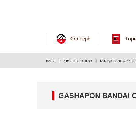
Concept
Topi
home
Store information
Miraiya Bookstore J
GASHAPON BANDAI OF