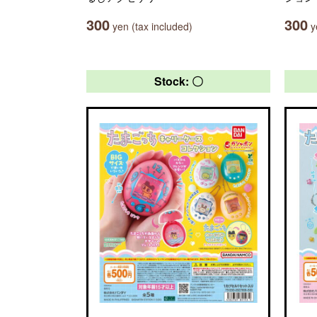
300
300
yen (tax included)
ye
Stock: 〇