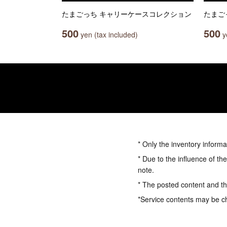
たまごっち キャリーケースコレクション
たまご
500
500
yen (tax included)
ye
* Only the inventory informa
* Due to the influence of th
note.
* The posted content and the
*Service contents may be c