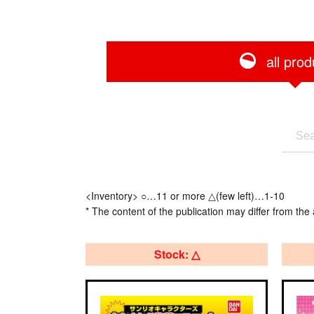
all prod
<Inventory> ○…11 or more △(few left)…1-10
* The content of the publication may differ from the 
Stock: △