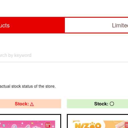
ucts
Limit
actual stock status of the store.
Stock: △
Stock: 〇