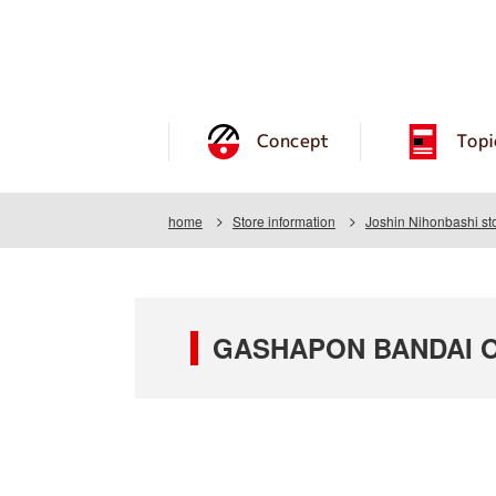
Concept
Topi
home
Store information
Joshin Nihonbashi st
GASHAPON BANDAI OF