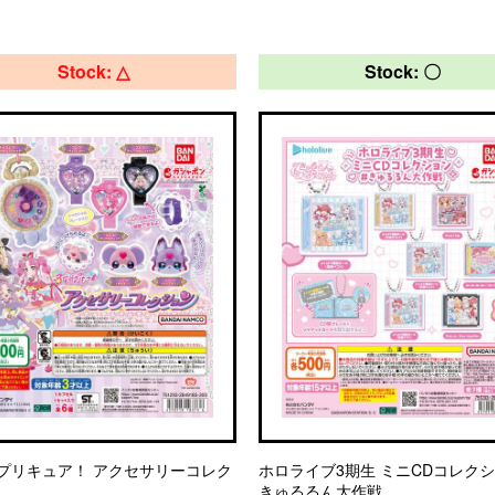
Stock: △
Stock: 〇
プリキュア！ アクセサリーコレク
ホロライブ3期生 ミニCDコレクシ
きゅるるん大作戦