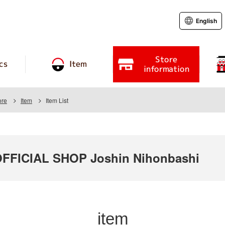
English
Store
cs
Item
information
ore
Item
Item List
FICIAL SHOP Joshin Nihonbashi
item