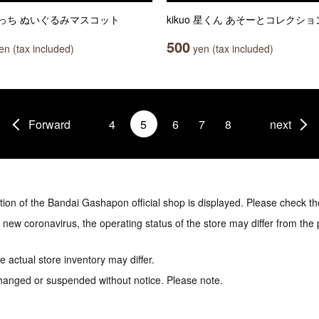
っち ぬいぐるみマスコット
kikuo 星くん あそーとコレクショ
500
n (tax included)
yen (tax included)
Forward
4
5
6
7
8
next
tion of the Bandai Gashapon official shop is displayed. Please check th
e new coronavirus, the operating status of the store may differ from the
 actual store inventory may differ.
hanged or suspended without notice. Please note.