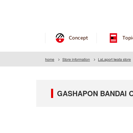
Concept
Topi
home
Store information
LaLaport Iwata store
GASHAPON BANDAI OF