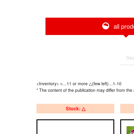
all prod
<Inventory> ○…11 or more △(few left)…1-10
* The content of the publication may differ from the 
Stock: △