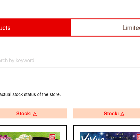
ucts
Limit
actual stock status of the store.
Stock: △
Stock: △