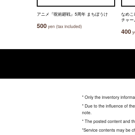
アニメ『呪術廻戦』5周年 まちぼうけ
なめこ
チャー
500
yen (tax included)
400
ye
* Only the inventory informa
* Due to the influence of th
note.
* The posted content and the
*Service contents may be c