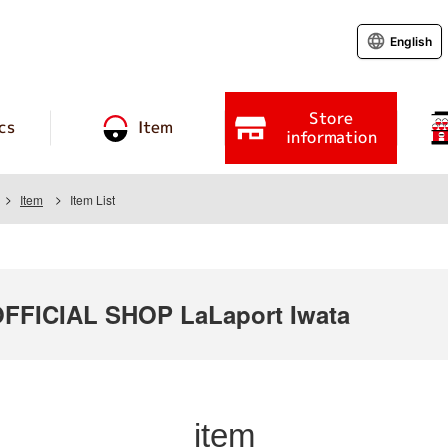
English
Store
cs
Item
information
Item
Item List
FICIAL SHOP LaLaport Iwata
item