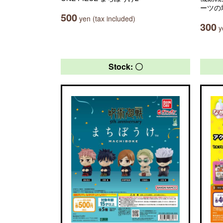
ーツの
500
yen (tax included)
300
ye
Stock: 〇