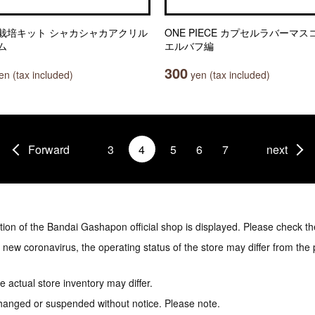
栽培キット シャカシャカアクリル
ONE PIECE カプセルラバーマス
ム
エルバフ編
300
n (tax included)
yen (tax included)
Forward
3
4
5
6
7
next
tion of the Bandai Gashapon official shop is displayed. Please check th
e new coronavirus, the operating status of the store may differ from the
 actual store inventory may differ.
hanged or suspended without notice. Please note.