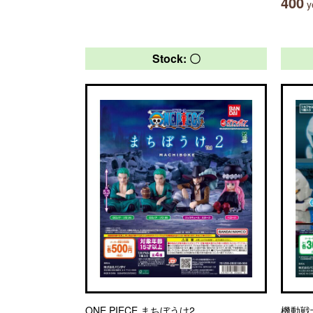
400
ye
Stock: 〇
ONE PIECE まちぼうけ2
機動戦